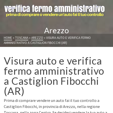
Arezzo
HOME
»
TOSCANA
»
AREZZO
»
VISURA AUTO E VERIFICA FERMO
AMMINISTRATIVO A CASTIGLION FIBOCCHI (AR)
Visura auto e verifica
fermo amministrativo
a Castiglion Fibocchi
(AR)
Prima di comprare vendere un auto fai il tuo controllo a
Castiglion Fibocchi, in provincia di Arezzo, nella regione
Toscana, nella zona Centro. Se desideri vendere la tua auto a