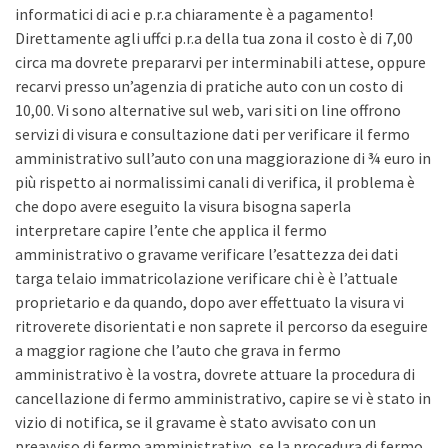
informatici di aci e p.r.a chiaramente è a pagamento!
Direttamente agli uffci p.r.a della tua zona il costo è di 7,00
circa ma dovrete prepararvi per interminabili attese, oppure
recarvi presso un’agenzia di pratiche auto con un costo di
10,00. Vi sono alternative sul web, vari siti on line offrono
servizi di visura e consultazione dati per verificare il fermo
amministrativo sull’auto con una maggiorazione di ¾ euro in
più rispetto ai normalissimi canali di verifica, il problema è
che dopo avere eseguito la visura bisogna saperla
interpretare capire l’ente che applica il fermo
amministrativo o gravame verificare l’esattezza dei dati
targa telaio immatricolazione verificare chi è è l’attuale
proprietario e da quando, dopo aver effettuato la visura vi
ritroverete disorientati e non saprete il percorso da eseguire
a maggior ragione che l’auto che grava in fermo
amministrativo è la vostra, dovrete attuare la procedura di
cancellazione di fermo amministrativo, capire se vi è stato in
vizio di notifica, se il gravame è stato avvisato con un
preavviso di fermo amministrativo, se la procedura di fermo