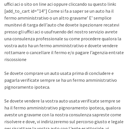
uffici aci o sito on line aci oppure cliccando su questo link
:
[add_to_cart id=”14″] Come si fa a saper se un auto ha il
fermo amministrativo o un altro gravame’ E’ semplice
munitevi di targa dell’auto che dovete ispezionare recatevi
presso gli uffici aci o usufruendo del nostro servizio avrete
una consulenza professionale su come procedere qualora la
vostra auto ha un fermo amministrativo e dovete vendere
rottamare o cancellare il fermo e/o pagare l’agenzia entrate
riscossione
Se dovete comprare un auto usata prima di concludere e
pagarla verificate sempre se ha un fermo amministrativo
pignoramento ipoteca.
Se dovete vendere la vostra auto usata verificate sempre se
ha il fermo amministrativo pignoramento ipoteca, qualora
aveste un gravame con la nostra consulenza sapreste come
risolvere e dove, vi indirizzeremo sul percorso giusto e legale
per riscattare la vostra auto con L’ente esattoriale, vi