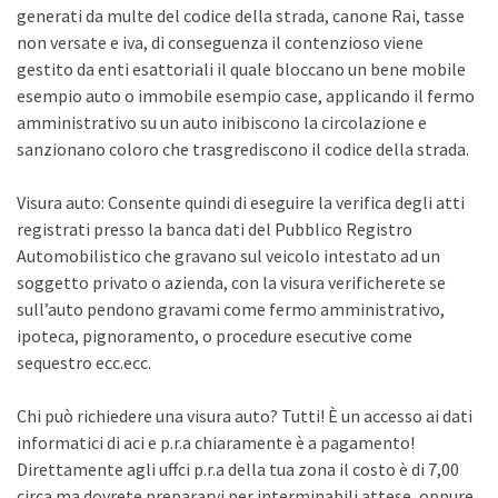
generati da multe del codice della strada, canone Rai, tasse
non versate e iva, di conseguenza il contenzioso viene
gestito da enti esattoriali il quale bloccano un bene mobile
esempio auto o immobile esempio case, applicando il fermo
amministrativo su un auto inibiscono la circolazione e
sanzionano coloro che trasgrediscono il codice della strada.
Visura auto: Consente quindi di eseguire la verifica degli atti
registrati presso la banca dati del Pubblico Registro
Automobilistico che gravano sul veicolo intestato ad un
soggetto privato o azienda, con la visura verificherete se
sull’auto pendono gravami come fermo amministrativo,
ipoteca, pignoramento, o procedure esecutive come
sequestro ecc.ecc.
Chi può richiedere una visura auto? Tutti! È un accesso ai dati
informatici di aci e p.r.a chiaramente è a pagamento!
Direttamente agli uffci p.r.a della tua zona il costo è di 7,00
circa ma dovrete prepararvi per interminabili attese, oppure