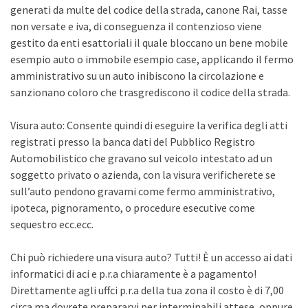
generati da multe del codice della strada, canone Rai, tasse
non versate e iva, di conseguenza il contenzioso viene
gestito da enti esattoriali il quale bloccano un bene mobile
esempio auto o immobile esempio case, applicando il fermo
amministrativo su un auto inibiscono la circolazione e
sanzionano coloro che trasgrediscono il codice della strada.
Visura auto: Consente quindi di eseguire la verifica degli atti
registrati presso la banca dati del Pubblico Registro
Automobilistico che gravano sul veicolo intestato ad un
soggetto privato o azienda, con la visura verificherete se
sull’auto pendono gravami come fermo amministrativo,
ipoteca, pignoramento, o procedure esecutive come
sequestro ecc.ecc.
Chi può richiedere una visura auto? Tutti! È un accesso ai dati
informatici di aci e p.r.a chiaramente è a pagamento!
Direttamente agli uffci p.r.a della tua zona il costo è di 7,00
circa ma dovrete prepararvi per interminabili attese, oppure