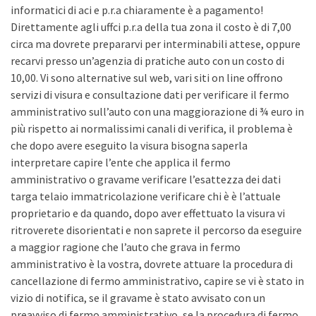
informatici di aci e p.r.a chiaramente è a pagamento!
Direttamente agli uffci p.r.a della tua zona il costo è di 7,00
circa ma dovrete prepararvi per interminabili attese, oppure
recarvi presso un’agenzia di pratiche auto con un costo di
10,00. Vi sono alternative sul web, vari siti on line offrono
servizi di visura e consultazione dati per verificare il fermo
amministrativo sull’auto con una maggiorazione di ¾ euro in
più rispetto ai normalissimi canali di verifica, il problema è
che dopo avere eseguito la visura bisogna saperla
interpretare capire l’ente che applica il fermo
amministrativo o gravame verificare l’esattezza dei dati
targa telaio immatricolazione verificare chi è è l’attuale
proprietario e da quando, dopo aver effettuato la visura vi
ritroverete disorientati e non saprete il percorso da eseguire
a maggior ragione che l’auto che grava in fermo
amministrativo è la vostra, dovrete attuare la procedura di
cancellazione di fermo amministrativo, capire se vi è stato in
vizio di notifica, se il gravame è stato avvisato con un
preavviso di fermo amministrativo, se la procedura di fermo