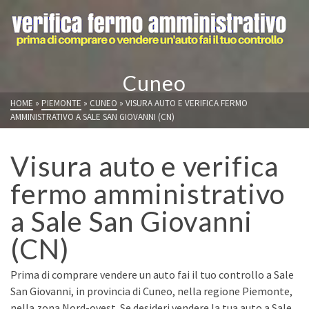
Cuneo
HOME
»
PIEMONTE
»
CUNEO
»
VISURA AUTO E VERIFICA FERMO
AMMINISTRATIVO A SALE SAN GIOVANNI (CN)
Visura auto e verifica
fermo amministrativo
a Sale San Giovanni
(CN)
Prima di comprare vendere un auto fai il tuo controllo a Sale
San Giovanni, in provincia di Cuneo, nella regione Piemonte,
nella zona Nord-ovest. Se desideri vendere la tua auto a Sale