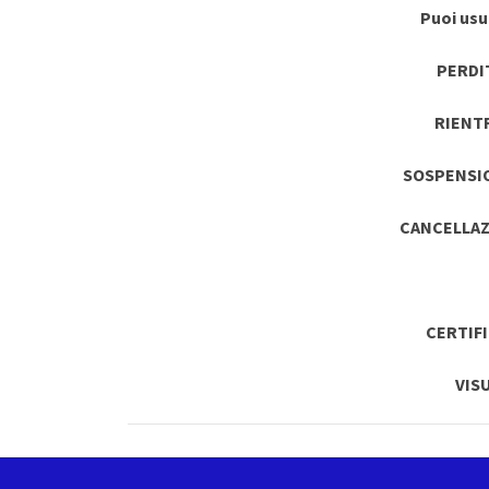
Puoi usuf
PERDI
RIENT
SOSPENSI
CANCELLAZ
CERTIF
VIS