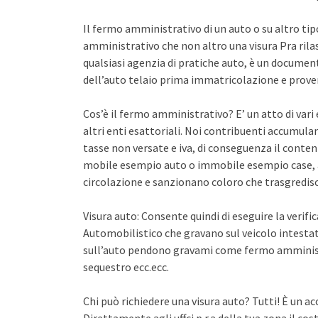
Il fermo amministrativo di un auto o su altro ti
amministrativo che non altro una visura Pra rila
qualsiasi agenzia di pratiche auto, è un documento 
dell’auto telaio prima immatricolazione e proven
Cos’è il fermo amministrativo? E’ un atto di var
altri enti esattoriali. Noi contribuenti accumula
tasse non versate e iva, di conseguenza il conten
mobile esempio auto o immobile esempio case, a
circolazione e sanzionano coloro che trasgredisco
Visura auto: Consente quindi di eseguire la verifi
Automobilistico che gravano sul veicolo intestato
sull’auto pendono gravami come fermo amminist
sequestro ecc.ecc.
Chi può richiedere una visura auto? Tutti! È un ac