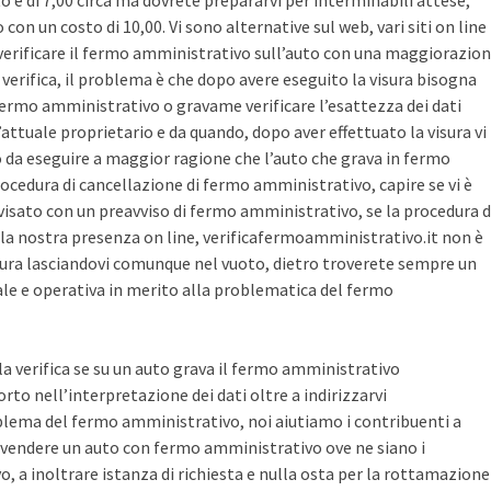
sto è di 7,00 circa ma dovrete prepararvi per interminabili attese,
con un costo di 10,00. Vi sono alternative sul web, vari siti on line
r verificare il fermo amministrativo sull’auto con una maggiorazio
i verifica, il problema è che dopo avere eseguito la visura bisogna
 fermo amministrativo o gravame verificare l’esattezza dei dati
’attuale proprietario e da quando, dopo aver effettuato la visura vi
o da eseguire a maggior ragione che l’auto che grava in fermo
ocedura di cancellazione di fermo amministrativo, capire se vi è
avvisato con un preavviso di fermo amministrativo, se la procedura d
la nostra presenza on line, verificafermoamministrativo.it non è
ura lasciandovi comunque nel vuoto, dietro troverete sempre un
cale e operativa in merito alla problematica del fermo
 la verifica se su un auto grava il fermo amministrativo
o nell’interpretazione dei dati oltre a indirizzarvi
blema del fermo amministrativo, noi aiutiamo i contribuenti a
vendere un auto con fermo amministrativo ove ne siano i
, a inoltrare istanza di richiesta e nulla osta per la rottamazione