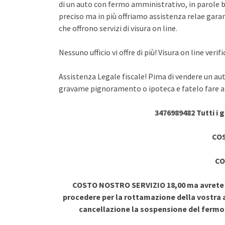
di un auto con fermo amministrativo, in parole br
preciso ma in più offriamo assistenza relae garant
che offrono servizi di visura on line.
Nessuno ufficio vi offre di più! Visura on line ve
Assistenza Legale fiscale! Pima di vendere un au
gravame pignoramento o ipoteca e fatelo fare a 
3476989482 Tutti i 
COS
CO
COSTO NOSTRO SERVIZIO 18,00 ma avrete vi
procedere per la rottamazione della vostra a
cancellazione la sospensione del ferm