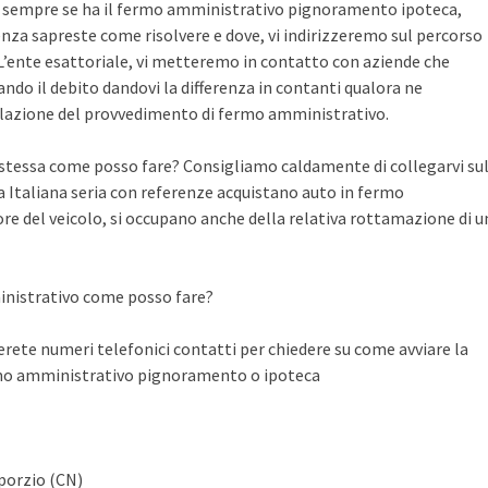
te sempre se ha il fermo amministrativo pignoramento ipoteca,
nza sapreste come risolvere e dove, vi indirizzeremo sul percorso
n L’ente esattoriale, vi metteremo in contatto con aziende che
do il debito dandovi la differenza in contanti qualora ne
llazione del provvedimento di fermo amministrativo.
a stessa come posso fare? Consigliamo caldamente di collegarvi su
Italiana seria con referenze acquistano auto in fermo
ore del veicolo, si occupano anche della relativa rottamazione di u
inistrativo come posso fare?
ete numeri telefonici contatti per chiedere su come avviare la
rmo amministrativo pignoramento o ipoteca
aporzio (CN)