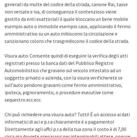
generati da multe del codice della strada, canone Rai, tasse
non versate e iva, di conseguenza il contenzioso viene
gestito da enti esattoriali il quale bloccano un bene mobile
esempio auto o immobile esempio case, applicando il fermo
amministrativo su un auto inibiscono la circolazione e
sanzionano coloro che trasgrediscono il codice della strada.
Visura auto: Consente quindi di eseguire la verifica degli atti
registrati presso la banca dati del Pubblico Registro
Automobilistico che gravano sul veicolo intestato ad un
soggetto privato o azienda, con la visura verificherete se
sull’auto pendono gravami come fermo amministrativo,
ipoteca, pignoramento, o procedure esecutive come
sequestro ecc.ecc.
Chi può richiedere una visura auto? Tutti! È un accesso ai dati
informatici di aci e p.r.a chiaramente è a pagamento!
Direttamente agli uffci p.r.a della tua zona il costo è di 7,00
circa ma dovrete prepararvi per interminabili attese, oppure