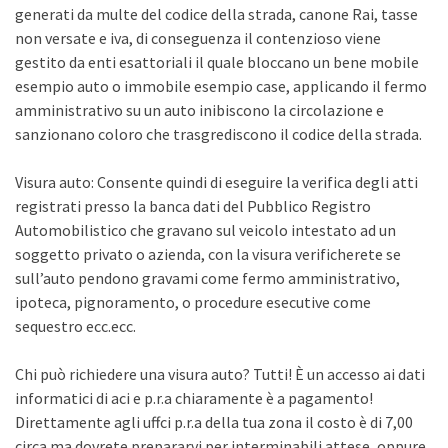
generati da multe del codice della strada, canone Rai, tasse
non versate e iva, di conseguenza il contenzioso viene
gestito da enti esattoriali il quale bloccano un bene mobile
esempio auto o immobile esempio case, applicando il fermo
amministrativo su un auto inibiscono la circolazione e
sanzionano coloro che trasgrediscono il codice della strada.
Visura auto: Consente quindi di eseguire la verifica degli atti
registrati presso la banca dati del Pubblico Registro
Automobilistico che gravano sul veicolo intestato ad un
soggetto privato o azienda, con la visura verificherete se
sull’auto pendono gravami come fermo amministrativo,
ipoteca, pignoramento, o procedure esecutive come
sequestro ecc.ecc.
Chi può richiedere una visura auto? Tutti! È un accesso ai dati
informatici di aci e p.r.a chiaramente è a pagamento!
Direttamente agli uffci p.r.a della tua zona il costo è di 7,00
circa ma dovrete prepararvi per interminabili attese, oppure