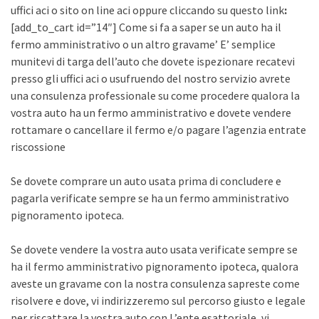
uffici aci o sito on line aci oppure cliccando su questo link
:
[add_to_cart id=”14″] Come si fa a saper se un auto ha il
fermo amministrativo o un altro gravame’ E’ semplice
munitevi di targa dell’auto che dovete ispezionare recatevi
presso gli uffici aci o usufruendo del nostro servizio avrete
una consulenza professionale su come procedere qualora la
vostra auto ha un fermo amministrativo e dovete vendere
rottamare o cancellare il fermo e/o pagare l’agenzia entrate
riscossione
Se dovete comprare un auto usata prima di concludere e
pagarla verificate sempre se ha un fermo amministrativo
pignoramento ipoteca.
Se dovete vendere la vostra auto usata verificate sempre se
ha il fermo amministrativo pignoramento ipoteca, qualora
aveste un gravame con la nostra consulenza sapreste come
risolvere e dove, vi indirizzeremo sul percorso giusto e legale
per riscattare la vostra auto con L’ente esattoriale, vi