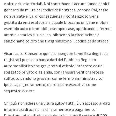
e altri enti esattoriali. Noi contribuenti accumulando debiti
generati da multe del codice della strada, canone Rai, tasse
non versate e iva, di conseguenza il contenzioso viene
gestito da enti esattoriali il quale bloccano un bene mobile
esempio auto o immobile esempio case, applicando il fermo
amministrativo su un auto inibiscono la circolazione e
sanzionano coloro che trasgrediscono il codice della strada.
Visura auto: Consente quindi di eseguire la verifica degli atti
registrati presso la banca dati del Pubblico Registro
Automobilistico che gravano sul veicolo intestato ad un
soggetto privato o azienda, con la visura verificherete se
sull’auto pendono gravami come fermo amministrativo,
ipoteca, pignoramento, o procedure esecutive come
sequestro ecc.ecc.
Chi può richiedere una visura auto? Tutti! È un accesso ai dati
informatici di aci e p.r.a chiaramente è a pagamento!
Direttamente agli uffci p.r.a della tua zona il costo è di 7,00