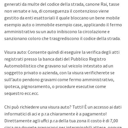
generati da multe del codice della strada, canone Rai, tasse
non versate e iva, di conseguenza il contenzioso viene
gestito da enti esattoriali il quale bloccano un bene mobile
esempio auto o immobile esempio case, applicando il fermo
amministrativo su un auto inibiscono la circolazione e
sanzionano coloro che trasgrediscono il codice della strada.
Visura auto: Consente quindi di eseguire la verifica degli atti
registrati presso la banca dati del Pubblico Registro
Automobilistico che gravano sul veicolo intestato ad un
soggetto privato o azienda, con la visura verificherete se
sull’auto pendono gravami come fermo amministrativo,
ipoteca, pignoramento, o procedure esecutive come
sequestro ecc.ecc.
Chi può richiedere una visura auto? Tutti! È un accesso ai dati
informatici di aci e p.r.a chiaramente è a pagamento!
Direttamente agli uffci p.r.a della tua zona il costo è di 7,00
circa ma dovrete prepararvi per interminabili attese, oppure