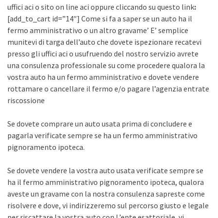
uffici aci o sito on line aci oppure cliccando su questo link
:
[add_to_cart id=”14″] Come si fa a saper se un auto ha il
fermo amministrativo o un altro gravame’ E’ semplice
munitevi di targa dell’auto che dovete ispezionare recatevi
presso gli uffici aci o usufruendo del nostro servizio avrete
una consulenza professionale su come procedere qualora la
vostra auto ha un fermo amministrativo e dovete vendere
rottamare o cancellare il fermo e/o pagare l’agenzia entrate
riscossione
Se dovete comprare un auto usata prima di concludere e
pagarla verificate sempre se ha un fermo amministrativo
pignoramento ipoteca.
Se dovete vendere la vostra auto usata verificate sempre se
ha il fermo amministrativo pignoramento ipoteca, qualora
aveste un gravame con la nostra consulenza sapreste come
risolvere e dove, vi indirizzeremo sul percorso giusto e legale
per riscattare la vostra auto con L’ente esattoriale, vi