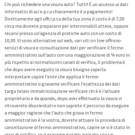
Chi può richiedere una visura auto? Tutti! È un accesso ai dati
informatici di aci e p.r.a chiaramente è a pagamento!
Direttamente agli uffci p.r.a della tua zona il costo è di 7,00
circa ma dovrete prepararvi per interminabili attese, oppure
recarvi presso un’agenzia di pratiche auto con un costo di
10,00. Vi sono alternative sul web, vari siti on line offrono
servizi di visura e consultazione dati per verificare il fermo
amministrativo sull’auto con una maggiorazione di ¾ euro in
più rispetto ai normalissimi canali di verifica, il problema è
che dopo avere eseguito la visura bisogna saperla
interpretare capire l’ente che applica il fermo
amministrativo o gravame verificare l’esattezza dei dati
targa telaio immatricolazione verificare chi è è l’attuale
proprietario e da quando, dopo aver effettuato la visura vi
ritroverete disorientati e non saprete il percorso da eseguire
a maggior ragione che l’auto che grava in fermo
amministrativo è la vostra, dovrete attuare la procedura di
cancellazione di fermo amministrativo, capire se vi è stato in
vizio di notifica, se il gravame è stato avvisato con un