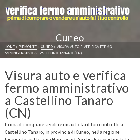
Cuneo
HOME
»
PIEMONTE
»
CUNEO
»
VISURA AUTO E VERIFICA FERMO
AMMINISTRATIVO A CASTELLINO TANARO (CN)
Visura auto e verifica
fermo amministrativo
a Castellino Tanaro
(CN)
Prima di comprare vendere un auto fai il tuo controllo a
Castellino Tanaro, in provincia di Cuneo, nella regione
Piemonte, nella zona Nord-ovest. Se desideri vendere la tua