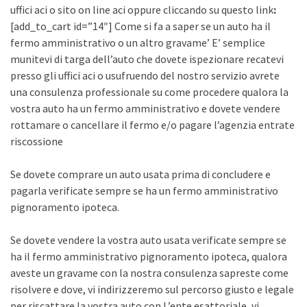
uffici aci o sito on line aci oppure cliccando su questo link
:
[add_to_cart id=”14″] Come si fa a saper se un auto ha il
fermo amministrativo o un altro gravame’ E’ semplice
munitevi di targa dell’auto che dovete ispezionare recatevi
presso gli uffici aci o usufruendo del nostro servizio avrete
una consulenza professionale su come procedere qualora la
vostra auto ha un fermo amministrativo e dovete vendere
rottamare o cancellare il fermo e/o pagare l’agenzia entrate
riscossione
Se dovete comprare un auto usata prima di concludere e
pagarla verificate sempre se ha un fermo amministrativo
pignoramento ipoteca.
Se dovete vendere la vostra auto usata verificate sempre se
ha il fermo amministrativo pignoramento ipoteca, qualora
aveste un gravame con la nostra consulenza sapreste come
risolvere e dove, vi indirizzeremo sul percorso giusto e legale
per riscattare la vostra auto con L’ente esattoriale, vi