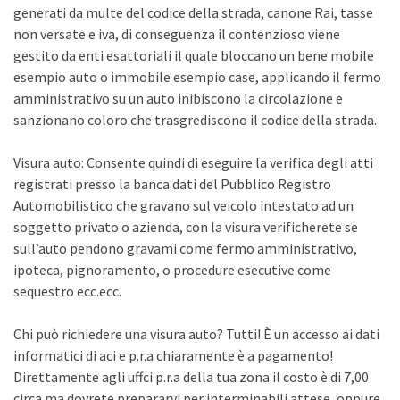
generati da multe del codice della strada, canone Rai, tasse
non versate e iva, di conseguenza il contenzioso viene
gestito da enti esattoriali il quale bloccano un bene mobile
esempio auto o immobile esempio case, applicando il fermo
amministrativo su un auto inibiscono la circolazione e
sanzionano coloro che trasgrediscono il codice della strada.
Visura auto: Consente quindi di eseguire la verifica degli atti
registrati presso la banca dati del Pubblico Registro
Automobilistico che gravano sul veicolo intestato ad un
soggetto privato o azienda, con la visura verificherete se
sull’auto pendono gravami come fermo amministrativo,
ipoteca, pignoramento, o procedure esecutive come
sequestro ecc.ecc.
Chi può richiedere una visura auto? Tutti! È un accesso ai dati
informatici di aci e p.r.a chiaramente è a pagamento!
Direttamente agli uffci p.r.a della tua zona il costo è di 7,00
circa ma dovrete prepararvi per interminabili attese, oppure