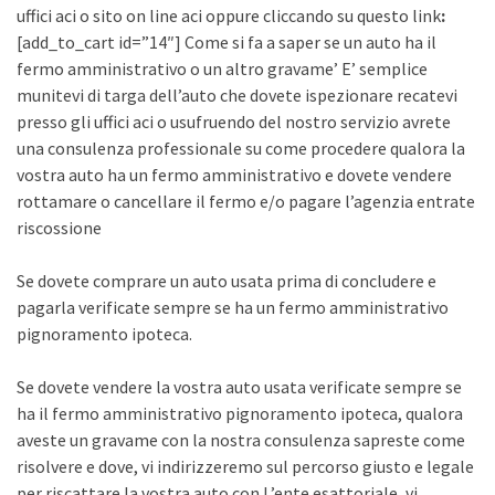
uffici aci o sito on line aci oppure cliccando su questo link
:
[add_to_cart id=”14″] Come si fa a saper se un auto ha il
fermo amministrativo o un altro gravame’ E’ semplice
munitevi di targa dell’auto che dovete ispezionare recatevi
presso gli uffici aci o usufruendo del nostro servizio avrete
una consulenza professionale su come procedere qualora la
vostra auto ha un fermo amministrativo e dovete vendere
rottamare o cancellare il fermo e/o pagare l’agenzia entrate
riscossione
Se dovete comprare un auto usata prima di concludere e
pagarla verificate sempre se ha un fermo amministrativo
pignoramento ipoteca.
Se dovete vendere la vostra auto usata verificate sempre se
ha il fermo amministrativo pignoramento ipoteca, qualora
aveste un gravame con la nostra consulenza sapreste come
risolvere e dove, vi indirizzeremo sul percorso giusto e legale
per riscattare la vostra auto con L’ente esattoriale, vi