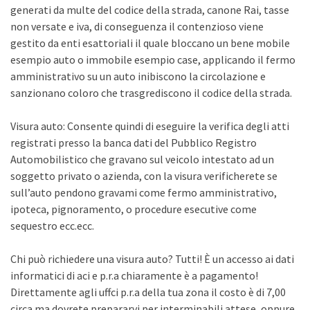
generati da multe del codice della strada, canone Rai, tasse
non versate e iva, di conseguenza il contenzioso viene
gestito da enti esattoriali il quale bloccano un bene mobile
esempio auto o immobile esempio case, applicando il fermo
amministrativo su un auto inibiscono la circolazione e
sanzionano coloro che trasgrediscono il codice della strada.
Visura auto: Consente quindi di eseguire la verifica degli atti
registrati presso la banca dati del Pubblico Registro
Automobilistico che gravano sul veicolo intestato ad un
soggetto privato o azienda, con la visura verificherete se
sull’auto pendono gravami come fermo amministrativo,
ipoteca, pignoramento, o procedure esecutive come
sequestro ecc.ecc.
Chi può richiedere una visura auto? Tutti! È un accesso ai dati
informatici di aci e p.r.a chiaramente è a pagamento!
Direttamente agli uffci p.r.a della tua zona il costo è di 7,00
circa ma dovrete prepararvi per interminabili attese, oppure