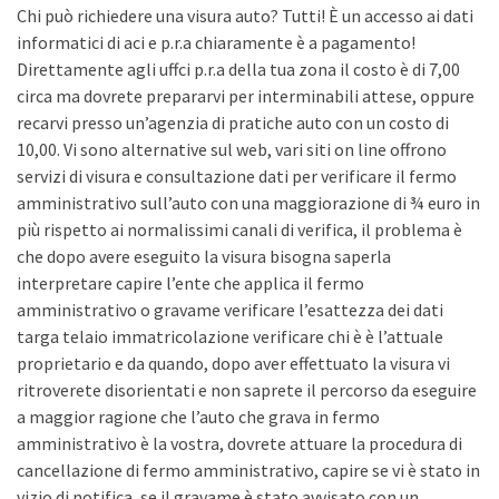
Chi può richiedere una visura auto? Tutti! È un accesso ai dati
informatici di aci e p.r.a chiaramente è a pagamento!
Direttamente agli uffci p.r.a della tua zona il costo è di 7,00
circa ma dovrete prepararvi per interminabili attese, oppure
recarvi presso un’agenzia di pratiche auto con un costo di
10,00. Vi sono alternative sul web, vari siti on line offrono
servizi di visura e consultazione dati per verificare il fermo
amministrativo sull’auto con una maggiorazione di ¾ euro in
più rispetto ai normalissimi canali di verifica, il problema è
che dopo avere eseguito la visura bisogna saperla
interpretare capire l’ente che applica il fermo
amministrativo o gravame verificare l’esattezza dei dati
targa telaio immatricolazione verificare chi è è l’attuale
proprietario e da quando, dopo aver effettuato la visura vi
ritroverete disorientati e non saprete il percorso da eseguire
a maggior ragione che l’auto che grava in fermo
amministrativo è la vostra, dovrete attuare la procedura di
cancellazione di fermo amministrativo, capire se vi è stato in
vizio di notifica, se il gravame è stato avvisato con un