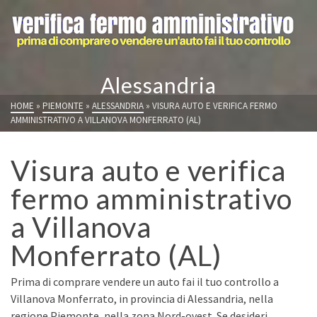
Alessandria
HOME
»
PIEMONTE
»
ALESSANDRIA
»
VISURA AUTO E VERIFICA FERMO
AMMINISTRATIVO A VILLANOVA MONFERRATO (AL)
Visura auto e verifica
fermo amministrativo
a Villanova
Monferrato (AL)
Prima di comprare vendere un auto fai il tuo controllo a
Villanova Monferrato, in provincia di Alessandria, nella
regione Piemonte, nella zona Nord-ovest. Se desideri