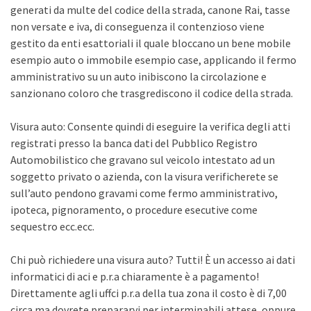
generati da multe del codice della strada, canone Rai, tasse
non versate e iva, di conseguenza il contenzioso viene
gestito da enti esattoriali il quale bloccano un bene mobile
esempio auto o immobile esempio case, applicando il fermo
amministrativo su un auto inibiscono la circolazione e
sanzionano coloro che trasgrediscono il codice della strada.
Visura auto: Consente quindi di eseguire la verifica degli atti
registrati presso la banca dati del Pubblico Registro
Automobilistico che gravano sul veicolo intestato ad un
soggetto privato o azienda, con la visura verificherete se
sull’auto pendono gravami come fermo amministrativo,
ipoteca, pignoramento, o procedure esecutive come
sequestro ecc.ecc.
Chi può richiedere una visura auto? Tutti! È un accesso ai dati
informatici di aci e p.r.a chiaramente è a pagamento!
Direttamente agli uffci p.r.a della tua zona il costo è di 7,00
circa ma dovrete prepararvi per interminabili attese, oppure