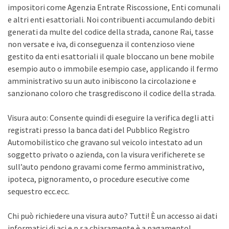
impositori come Agenzia Entrate Riscossione, Enti comunali
e altri enti esattoriali. Noi contribuenti accumulando debiti
generati da multe del codice della strada, canone Rai, tasse
non versate e iva, di conseguenza il contenzioso viene
gestito da enti esattoriali il quale bloccano un bene mobile
esempio auto o immobile esempio case, applicando il fermo
amministrativo su un auto inibiscono la circolazione e
sanzionano coloro che trasgrediscono il codice della strada.
Visura auto: Consente quindi di eseguire la verifica degli atti
registrati presso la banca dati del Pubblico Registro
Automobilistico che gravano sul veicolo intestato ad un
soggetto privato o azienda, con la visura verificherete se
sull’auto pendono gravami come fermo amministrativo,
ipoteca, pignoramento, o procedure esecutive come
sequestro ecc.ecc.
Chi può richiedere una visura auto? Tutti! È un accesso ai dati
informatici di aci e p.r.a chiaramente è a pagamento!