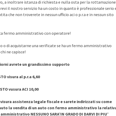
, a inoltrare istanza di richiesta e nulla osta per la rottamazione
evi il nostro servizio ha un costo in quanto è professionale serio 
ita che non troverete in nessun ufficio aci o p.r.a e in nessun sito
rifica fermo amministrativo con operatore!
to o di acquistarne una verificate se ha un fermo amministrativo
chi ne capisce!
giorni avrete un grandissimo supporto
TO visura al p.r.a 6,60
STO vusura ACI 10,00
sura assistenza legale fiscale e sarete indirizzati su come
uto la vendita di un auto con fermo amministrativo la relativ
o amministrativo NESSUNO SARA’IN GRADO DI DARVI DI PIU’