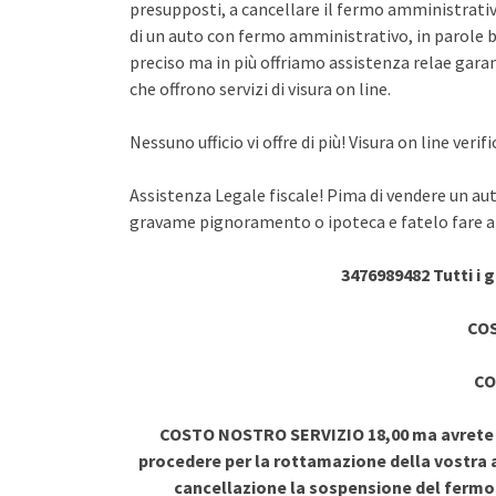
presupposti, a cancellare il fermo amministrativo
di un auto con fermo amministrativo, in parole br
preciso ma in più offriamo assistenza relae garant
che offrono servizi di visura on line.
Nessuno ufficio vi offre di più! Visura on line ve
Assistenza Legale fiscale! Pima di vendere un au
gravame pignoramento o ipoteca e fatelo fare a 
3476989482 Tutti i 
COS
CO
COSTO NOSTRO SERVIZIO 18,00 ma avrete vi
procedere per la rottamazione della vostra a
cancellazione la sospensione del ferm