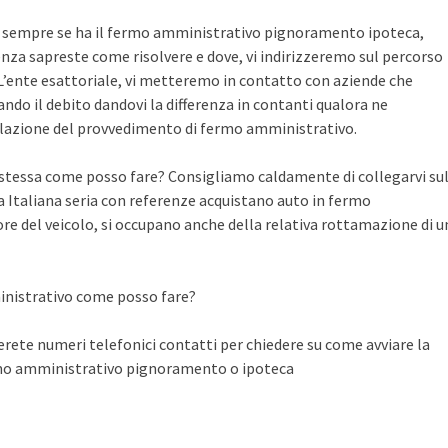
te sempre se ha il fermo amministrativo pignoramento ipoteca,
nza sapreste come risolvere e dove, vi indirizzeremo sul percorso
n L’ente esattoriale, vi metteremo in contatto con aziende che
do il debito dandovi la differenza in contanti qualora ne
llazione del provvedimento di fermo amministrativo.
a stessa come posso fare? Consigliamo caldamente di collegarvi su
Italiana seria con referenze acquistano auto in fermo
ore del veicolo, si occupano anche della relativa rottamazione di u
inistrativo come posso fare?
ete numeri telefonici contatti per chiedere su come avviare la
rmo amministrativo pignoramento o ipoteca