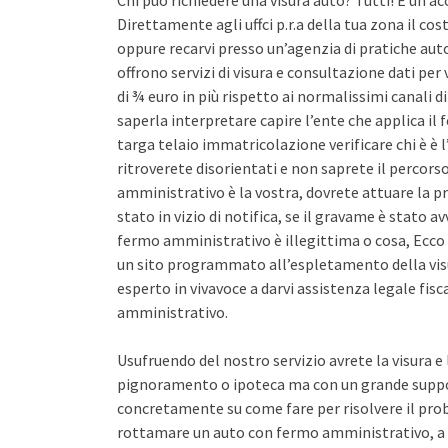
Chi può richiedere una visura auto? Tutti! È un ac
Direttamente agli uffci p.r.a della tua zona il co
oppure recarvi presso un’agenzia di pratiche auto 
offrono servizi di visura e consultazione dati pe
di ¾ euro in più rispetto ai normalissimi canali d
saperla interpretare capire l’ente che applica il
targa telaio immatricolazione verificare chi è è l
ritroverete disorientati e non saprete il percors
amministrativo è la vostra, dovrete attuare la pr
stato in vizio di notifica, se il gravame è stato 
fermo amministrativo è illegittima o cosa, Ecco 
un sito programmato all’espletamento della vis
esperto in vivavoce a darvi assistenza legale fis
amministrativo.
Usufruendo del nostro servizio avrete la visura e
pignoramento o ipoteca ma con un grande support
concretamente su come fare per risolvere il pro
rottamare un auto con fermo amministrativo, a 