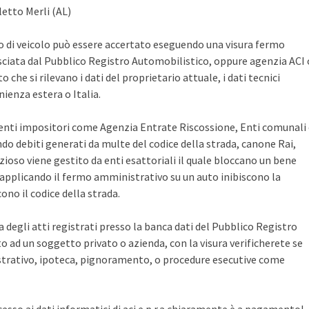
letto Merli (AL)
po di veicolo può essere accertato eseguendo una visura fermo
sciata dal Pubblico Registro Automobilistico, oppure agenzia ACI 
che si rilevano i dati del proprietario attuale, i dati tecnici
ienza estera o Italia.
i enti impositori come Agenzia Entrate Riscossione, Enti comunali
ndo debiti generati da multe del codice della strada, canone Rai,
zioso viene gestito da enti esattoriali il quale bloccano un bene
pplicando il fermo amministrativo su un auto inibiscono la
no il codice della strada.
ca degli atti registrati presso la banca dati del Pubblico Registro
 ad un soggetto privato o azienda, con la visura verificherete se
rativo, ipoteca, pignoramento, o procedure esecutive come