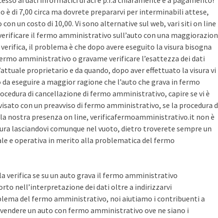
cesso ai dati informatici di aci e p.r.a chiaramente è a pagamento!
sto è di 7,00 circa ma dovrete prepararvi per interminabili attese,
con un costo di 10,00. Vi sono alternative sul web, vari siti on line
r verificare il fermo amministrativo sull’auto con una maggiorazio
i verifica, il problema è che dopo avere eseguito la visura bisogna
 fermo amministrativo o gravame verificare l’esattezza dei dati
’attuale proprietario e da quando, dopo aver effettuato la visura vi
o da eseguire a maggior ragione che l’auto che grava in fermo
ocedura di cancellazione di fermo amministrativo, capire se vi è
avvisato con un preavviso di fermo amministrativo, se la procedura d
la nostra presenza on line, verificafermoamministrativo.it non è
ura lasciandovi comunque nel vuoto, dietro troverete sempre un
cale e operativa in merito alla problematica del fermo
 la verifica se su un auto grava il fermo amministrativo
o nell’interpretazione dei dati oltre a indirizzarvi
blema del fermo amministrativo, noi aiutiamo i contribuenti a
vendere un auto con fermo amministrativo ove ne siano i