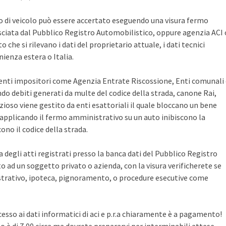
po di veicolo può essere accertato eseguendo una visura fermo
sciata dal Pubblico Registro Automobilistico, oppure agenzia ACI 
che si rilevano i dati del proprietario attuale, i dati tecnici
ienza estera o Italia.
i enti impositori come Agenzia Entrate Riscossione, Enti comunali
ndo debiti generati da multe del codice della strada, canone Rai,
zioso viene gestito da enti esattoriali il quale bloccano un bene
pplicando il fermo amministrativo su un auto inibiscono la
no il codice della strada.
ca degli atti registrati presso la banca dati del Pubblico Registro
 ad un soggetto privato o azienda, con la visura verificherete se
rativo, ipoteca, pignoramento, o procedure esecutive come
cesso ai dati informatici di aci e p.r.a chiaramente è a pagamento!