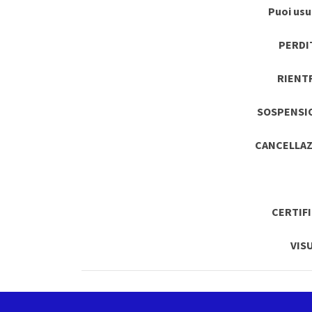
Puoi usuf
PERDI
RIENT
SOSPENSI
CANCELLAZ
CERTIF
VIS