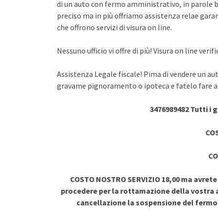
di un auto con fermo amministrativo, in parole br
preciso ma in più offriamo assistenza relae garant
che offrono servizi di visura on line.
Nessuno ufficio vi offre di più! Visura on line ve
Assistenza Legale fiscale! Pima di vendere un au
gravame pignoramento o ipoteca e fatelo fare a 
3476989482 Tutti i 
COS
CO
COSTO NOSTRO SERVIZIO 18,00 ma avrete vi
procedere per la rottamazione della vostra a
cancellazione la sospensione del ferm