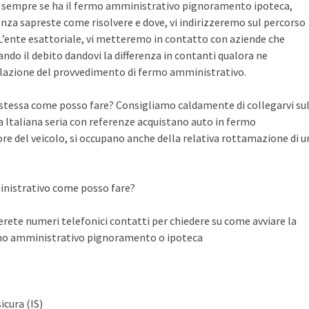
te sempre se ha il fermo amministrativo pignoramento ipoteca,
nza sapreste come risolvere e dove, vi indirizzeremo sul percorso
n L’ente esattoriale, vi metteremo in contatto con aziende che
do il debito dandovi la differenza in contanti qualora ne
llazione del provvedimento di fermo amministrativo.
a stessa come posso fare? Consigliamo caldamente di collegarvi su
Italiana seria con referenze acquistano auto in fermo
ore del veicolo, si occupano anche della relativa rottamazione di u
inistrativo come posso fare?
ete numeri telefonici contatti per chiedere su come avviare la
rmo amministrativo pignoramento o ipoteca
icura (IS)