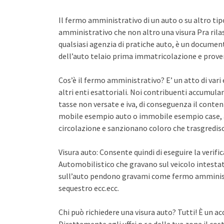
Il fermo amministrativo di un auto o su altro ti
amministrativo che non altro una visura Pra rila
qualsiasi agenzia di pratiche auto, è un documento 
dell’auto telaio prima immatricolazione e proven
Cos’è il fermo amministrativo? E’ un atto di var
altri enti esattoriali. Noi contribuenti accumula
tasse non versate e iva, di conseguenza il conten
mobile esempio auto o immobile esempio case, a
circolazione e sanzionano coloro che trasgredisco
Visura auto: Consente quindi di eseguire la verifi
Automobilistico che gravano sul veicolo intestato
sull’auto pendono gravami come fermo amminist
sequestro ecc.ecc.
Chi può richiedere una visura auto? Tutti! È un ac