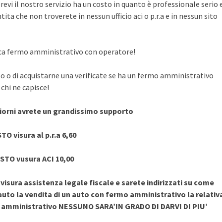
evi il nostro servizio ha un costo in quanto è professionale serio 
ita che non troverete in nessun ufficio aci o p.r.a e in nessun sito
rifica fermo amministrativo con operatore!
to o di acquistarne una verificate se ha un fermo amministrativo
chi ne capisce!
giorni avrete un grandissimo supporto
TO visura al p.r.a 6,60
STO vusura ACI 10,00
sura assistenza legale fiscale e sarete indirizzati su come
uto la vendita di un auto con fermo amministrativo la relativ
o amministrativo NESSUNO SARA’IN GRADO DI DARVI DI PIU’