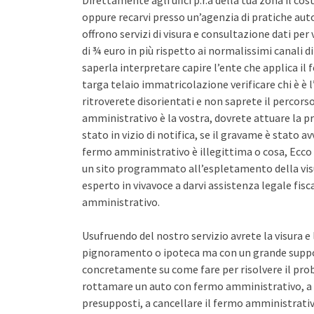
Direttamente agli uffci p.r.a della tua zona il co
oppure recarvi presso un’agenzia di pratiche auto 
offrono servizi di visura e consultazione dati pe
di ¾ euro in più rispetto ai normalissimi canali d
saperla interpretare capire l’ente che applica il
targa telaio immatricolazione verificare chi è è l
ritroverete disorientati e non saprete il percors
amministrativo è la vostra, dovrete attuare la pr
stato in vizio di notifica, se il gravame è stato 
fermo amministrativo è illegittima o cosa, Ecco 
un sito programmato all’espletamento della vis
esperto in vivavoce a darvi assistenza legale fis
amministrativo.
Usufruendo del nostro servizio avrete la visura e
pignoramento o ipoteca ma con un grande support
concretamente su come fare per risolvere il pro
rottamare un auto con fermo amministrativo, a 
presupposti, a cancellare il fermo amministrativo