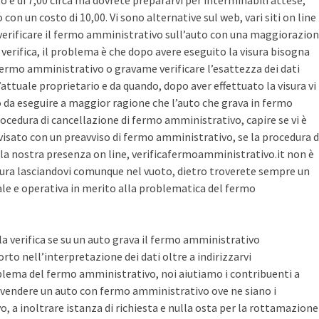
sto è di 7,00 circa ma dovrete prepararvi per interminabili attese,
con un costo di 10,00. Vi sono alternative sul web, vari siti on line
r verificare il fermo amministrativo sull’auto con una maggiorazio
i verifica, il problema è che dopo avere eseguito la visura bisogna
 fermo amministrativo o gravame verificare l’esattezza dei dati
’attuale proprietario e da quando, dopo aver effettuato la visura vi
o da eseguire a maggior ragione che l’auto che grava in fermo
ocedura di cancellazione di fermo amministrativo, capire se vi è
avvisato con un preavviso di fermo amministrativo, se la procedura d
la nostra presenza on line, verificafermoamministrativo.it non è
ura lasciandovi comunque nel vuoto, dietro troverete sempre un
cale e operativa in merito alla problematica del fermo
 la verifica se su un auto grava il fermo amministrativo
o nell’interpretazione dei dati oltre a indirizzarvi
blema del fermo amministrativo, noi aiutiamo i contribuenti a
vendere un auto con fermo amministrativo ove ne siano i
, a inoltrare istanza di richiesta e nulla osta per la rottamazione