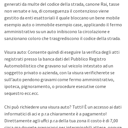
generati da multe del codice della strada, canone Rai, tasse
non versate e iva, di conseguenza il contenzioso viene
gestito da enti esattoriali il quale bloccano un bene mobile
esempio auto o immobile esempio case, applicando il fermo
amministrativo su un auto inibiscono la circolazione e
sanzionano coloro che trasgrediscono il codice della strada.
Visura auto: Consente quindi di eseguire la verifica degli atti
registrati presso la banca dati del Pubblico Registro
Automobilistico che gravano sul veicolo intestato ad un
soggetto privato o azienda, con la visura verificherete se
sull’auto pendono gravami come fermo amministrativo,
ipoteca, pignoramento, o procedure esecutive come
sequestro ecc.ecc.
Chi può richiedere una visura auto? Tutti! È un accesso ai dati
informatici di aci e p.r.a chiaramente è a pagamento!
Direttamente agli uffci p.r.a della tua zona il costo è di 7,00
circa ma dovrete prepararvi per interminabili attese, oppure