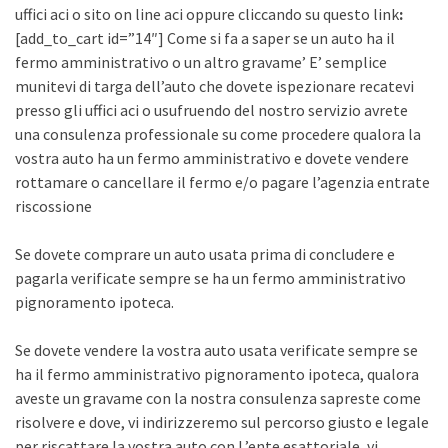
uffici aci o sito on line aci oppure cliccando su questo link
:
[add_to_cart id=”14″] Come si fa a saper se un auto ha il
fermo amministrativo o un altro gravame’ E’ semplice
munitevi di targa dell’auto che dovete ispezionare recatevi
presso gli uffici aci o usufruendo del nostro servizio avrete
una consulenza professionale su come procedere qualora la
vostra auto ha un fermo amministrativo e dovete vendere
rottamare o cancellare il fermo e/o pagare l’agenzia entrate
riscossione
Se dovete comprare un auto usata prima di concludere e
pagarla verificate sempre se ha un fermo amministrativo
pignoramento ipoteca.
Se dovete vendere la vostra auto usata verificate sempre se
ha il fermo amministrativo pignoramento ipoteca, qualora
aveste un gravame con la nostra consulenza sapreste come
risolvere e dove, vi indirizzeremo sul percorso giusto e legale
per riscattare la vostra auto con L’ente esattoriale, vi