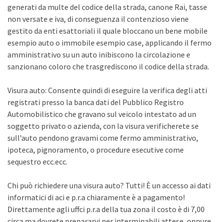
generati da multe del codice della strada, canone Rai, tasse
non versate e iva, di conseguenza il contenzioso viene
gestito da enti esattoriali il quale bloccano un bene mobile
esempio auto o immobile esempio case, applicando il fermo
amministrativo su un auto inibiscono la circolazione e
sanzionano coloro che trasgrediscono il codice della strada.
Visura auto: Consente quindi di eseguire la verifica degli atti
registrati presso la banca dati del Pubblico Registro
Automobilistico che gravano sul veicolo intestato ad un
soggetto privato o azienda, con la visura verificherete se
sull’auto pendono gravami come fermo amministrativo,
ipoteca, pignoramento, o procedure esecutive come
sequestro ecc.ecc.
Chi può richiedere una visura auto? Tutti! È un accesso ai dati
informatici di aci e p.r.a chiaramente è a pagamento!
Direttamente agli uffci p.r.a della tua zona il costo è di 7,00
circa ma dovrete prepararvi per interminabili attese, oppure