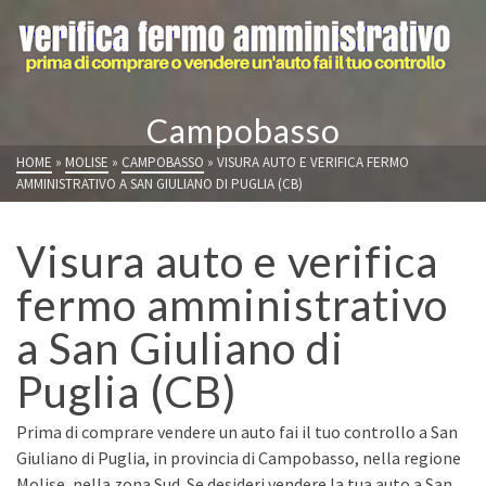
Campobasso
HOME
»
MOLISE
»
CAMPOBASSO
»
VISURA AUTO E VERIFICA FERMO
AMMINISTRATIVO A SAN GIULIANO DI PUGLIA (CB)
Visura auto e verifica
fermo amministrativo
a San Giuliano di
Puglia (CB)
Prima di comprare vendere un auto fai il tuo controllo a San
Giuliano di Puglia, in provincia di Campobasso, nella regione
Molise, nella zona Sud. Se desideri vendere la tua auto a San