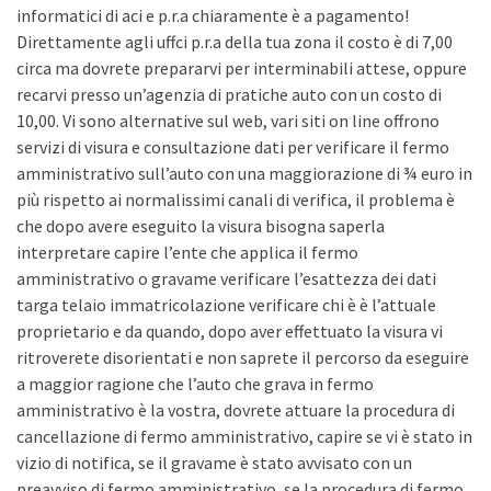
informatici di aci e p.r.a chiaramente è a pagamento!
Direttamente agli uffci p.r.a della tua zona il costo è di 7,00
circa ma dovrete prepararvi per interminabili attese, oppure
recarvi presso un’agenzia di pratiche auto con un costo di
10,00. Vi sono alternative sul web, vari siti on line offrono
servizi di visura e consultazione dati per verificare il fermo
amministrativo sull’auto con una maggiorazione di ¾ euro in
più rispetto ai normalissimi canali di verifica, il problema è
che dopo avere eseguito la visura bisogna saperla
interpretare capire l’ente che applica il fermo
amministrativo o gravame verificare l’esattezza dei dati
targa telaio immatricolazione verificare chi è è l’attuale
proprietario e da quando, dopo aver effettuato la visura vi
ritroverete disorientati e non saprete il percorso da eseguire
a maggior ragione che l’auto che grava in fermo
amministrativo è la vostra, dovrete attuare la procedura di
cancellazione di fermo amministrativo, capire se vi è stato in
vizio di notifica, se il gravame è stato avvisato con un
preavviso di fermo amministrativo, se la procedura di fermo