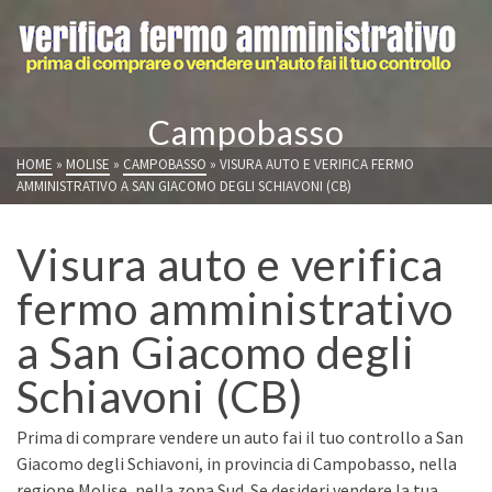
Campobasso
HOME
»
MOLISE
»
CAMPOBASSO
»
VISURA AUTO E VERIFICA FERMO
AMMINISTRATIVO A SAN GIACOMO DEGLI SCHIAVONI (CB)
Visura auto e verifica
fermo amministrativo
a San Giacomo degli
Schiavoni (CB)
Prima di comprare vendere un auto fai il tuo controllo a San
Giacomo degli Schiavoni, in provincia di Campobasso, nella
regione Molise, nella zona Sud. Se desideri vendere la tua