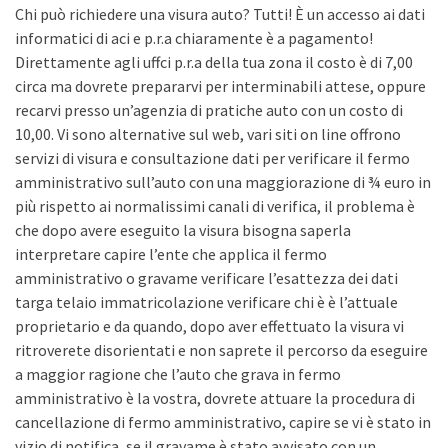
Chi può richiedere una visura auto? Tutti! È un accesso ai dati
informatici di aci e p.r.a chiaramente è a pagamento!
Direttamente agli uffci p.r.a della tua zona il costo è di 7,00
circa ma dovrete prepararvi per interminabili attese, oppure
recarvi presso un’agenzia di pratiche auto con un costo di
10,00. Vi sono alternative sul web, vari siti on line offrono
servizi di visura e consultazione dati per verificare il fermo
amministrativo sull’auto con una maggiorazione di ¾ euro in
più rispetto ai normalissimi canali di verifica, il problema è
che dopo avere eseguito la visura bisogna saperla
interpretare capire l’ente che applica il fermo
amministrativo o gravame verificare l’esattezza dei dati
targa telaio immatricolazione verificare chi è è l’attuale
proprietario e da quando, dopo aver effettuato la visura vi
ritroverete disorientati e non saprete il percorso da eseguire
a maggior ragione che l’auto che grava in fermo
amministrativo è la vostra, dovrete attuare la procedura di
cancellazione di fermo amministrativo, capire se vi è stato in
vizio di notifica, se il gravame è stato avvisato con un