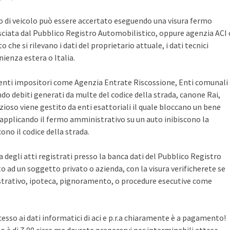
po di veicolo può essere accertato eseguendo una visura fermo
sciata dal Pubblico Registro Automobilistico, oppure agenzia ACI 
che si rilevano i dati del proprietario attuale, i dati tecnici
ienza estera o Italia.
i enti impositori come Agenzia Entrate Riscossione, Enti comunali
ndo debiti generati da multe del codice della strada, canone Rai,
zioso viene gestito da enti esattoriali il quale bloccano un bene
pplicando il fermo amministrativo su un auto inibiscono la
no il codice della strada.
ca degli atti registrati presso la banca dati del Pubblico Registro
 ad un soggetto privato o azienda, con la visura verificherete se
rativo, ipoteca, pignoramento, o procedure esecutive come
cesso ai dati informatici di aci e p.r.a chiaramente è a pagamento!