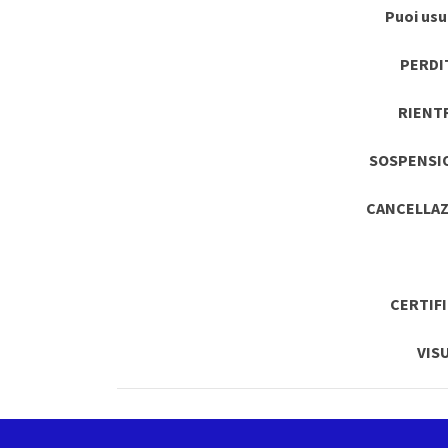
Puoi usuf
PERDI
RIENT
SOSPENSI
CANCELLAZ
CERTIF
VIS