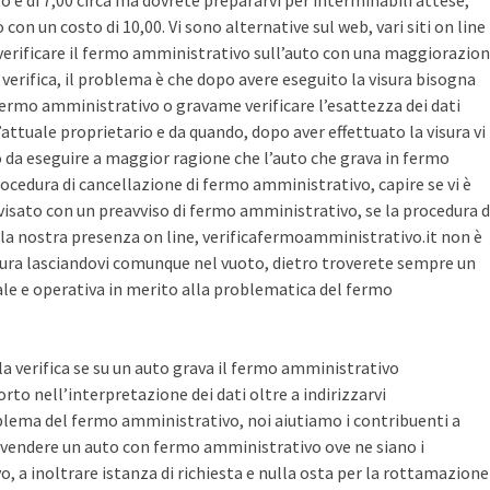
sto è di 7,00 circa ma dovrete prepararvi per interminabili attese,
con un costo di 10,00. Vi sono alternative sul web, vari siti on line
r verificare il fermo amministrativo sull’auto con una maggiorazio
i verifica, il problema è che dopo avere eseguito la visura bisogna
 fermo amministrativo o gravame verificare l’esattezza dei dati
’attuale proprietario e da quando, dopo aver effettuato la visura vi
o da eseguire a maggior ragione che l’auto che grava in fermo
ocedura di cancellazione di fermo amministrativo, capire se vi è
avvisato con un preavviso di fermo amministrativo, se la procedura d
la nostra presenza on line, verificafermoamministrativo.it non è
ura lasciandovi comunque nel vuoto, dietro troverete sempre un
cale e operativa in merito alla problematica del fermo
 la verifica se su un auto grava il fermo amministrativo
o nell’interpretazione dei dati oltre a indirizzarvi
blema del fermo amministrativo, noi aiutiamo i contribuenti a
vendere un auto con fermo amministrativo ove ne siano i
, a inoltrare istanza di richiesta e nulla osta per la rottamazione