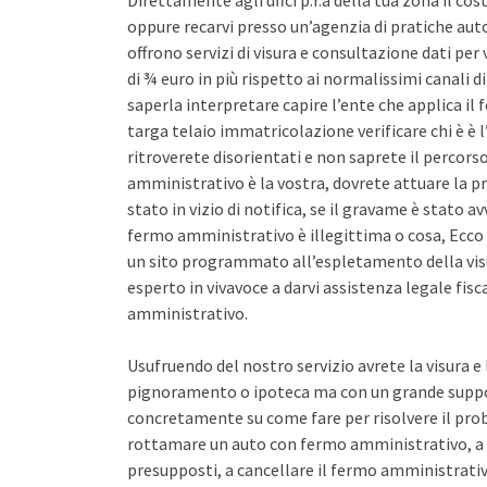
Direttamente agli uffci p.r.a della tua zona il co
oppure recarvi presso un’agenzia di pratiche auto 
offrono servizi di visura e consultazione dati pe
di ¾ euro in più rispetto ai normalissimi canali d
saperla interpretare capire l’ente che applica il
targa telaio immatricolazione verificare chi è è l
ritroverete disorientati e non saprete il percors
amministrativo è la vostra, dovrete attuare la pr
stato in vizio di notifica, se il gravame è stato 
fermo amministrativo è illegittima o cosa, Ecco 
un sito programmato all’espletamento della vis
esperto in vivavoce a darvi assistenza legale fis
amministrativo.
Usufruendo del nostro servizio avrete la visura e
pignoramento o ipoteca ma con un grande support
concretamente su come fare per risolvere il pro
rottamare un auto con fermo amministrativo, a 
presupposti, a cancellare il fermo amministrativo