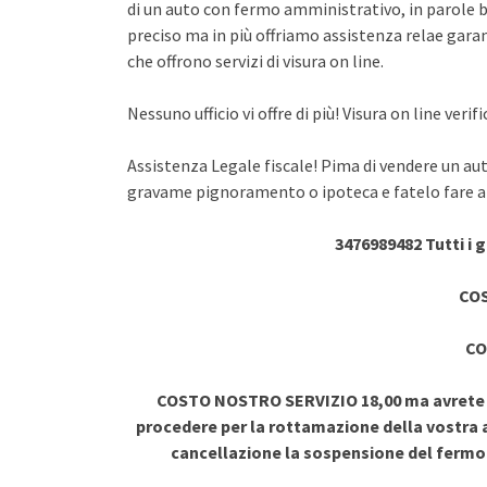
di un auto con fermo amministrativo, in parole br
preciso ma in più offriamo assistenza relae garant
che offrono servizi di visura on line.
Nessuno ufficio vi offre di più! Visura on line ve
Assistenza Legale fiscale! Pima di vendere un au
gravame pignoramento o ipoteca e fatelo fare a 
3476989482 Tutti i 
COS
CO
COSTO NOSTRO SERVIZIO 18,00 ma avrete vi
procedere per la rottamazione della vostra a
cancellazione la sospensione del ferm