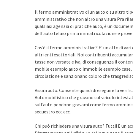
Il fermo amministrativo di un auto o su altro ti
amministrativo che non altro una visura Pra rila
qualsiasi agenzia di pratiche auto, è un documento 
dell’auto telaio prima immatricolazione e proven
Cos’è il fermo amministrativo? E’ un atto di var
altri enti esattoriali. Noi contribuenti accumula
tasse non versate e iva, di conseguenza il conten
mobile esempio auto o immobile esempio case, a
circolazione e sanzionano coloro che trasgredisco
Visura auto: Consente quindi di eseguire la verifi
Automobilistico che gravano sul veicolo intestato
sull’auto pendono gravami come fermo amminist
sequestro ecc.ecc.
Chi può richiedere una visura auto? Tutti! È un ac