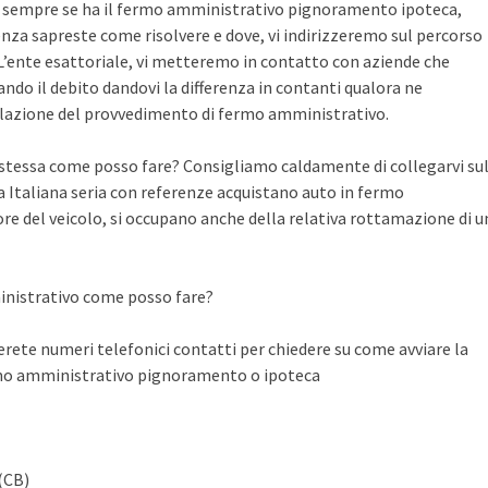
te sempre se ha il fermo amministrativo pignoramento ipoteca,
nza sapreste come risolvere e dove, vi indirizzeremo sul percorso
n L’ente esattoriale, vi metteremo in contatto con aziende che
do il debito dandovi la differenza in contanti qualora ne
llazione del provvedimento di fermo amministrativo.
a stessa come posso fare? Consigliamo caldamente di collegarvi su
Italiana seria con referenze acquistano auto in fermo
ore del veicolo, si occupano anche della relativa rottamazione di u
inistrativo come posso fare?
ete numeri telefonici contatti per chiedere su come avviare la
rmo amministrativo pignoramento o ipoteca
(CB)