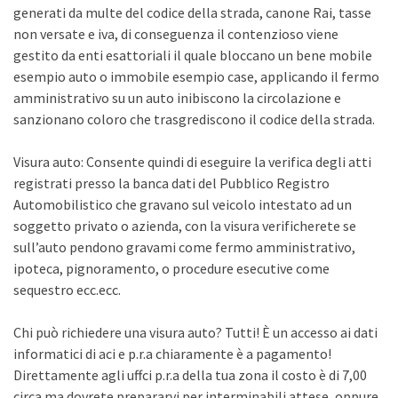
generati da multe del codice della strada, canone Rai, tasse
non versate e iva, di conseguenza il contenzioso viene
gestito da enti esattoriali il quale bloccano un bene mobile
esempio auto o immobile esempio case, applicando il fermo
amministrativo su un auto inibiscono la circolazione e
sanzionano coloro che trasgrediscono il codice della strada.
Visura auto: Consente quindi di eseguire la verifica degli atti
registrati presso la banca dati del Pubblico Registro
Automobilistico che gravano sul veicolo intestato ad un
soggetto privato o azienda, con la visura verificherete se
sull’auto pendono gravami come fermo amministrativo,
ipoteca, pignoramento, o procedure esecutive come
sequestro ecc.ecc.
Chi può richiedere una visura auto? Tutti! È un accesso ai dati
informatici di aci e p.r.a chiaramente è a pagamento!
Direttamente agli uffci p.r.a della tua zona il costo è di 7,00
circa ma dovrete prepararvi per interminabili attese, oppure