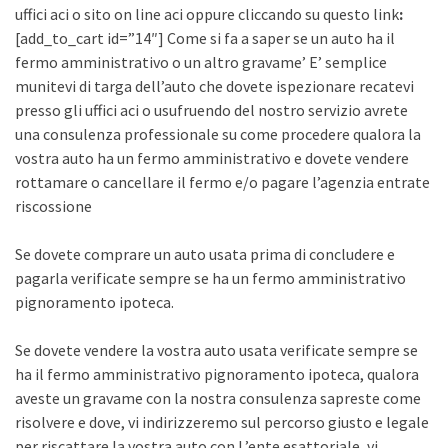
uffici aci o sito on line aci oppure cliccando su questo link
:
[add_to_cart id=”14″] Come si fa a saper se un auto ha il
fermo amministrativo o un altro gravame’ E’ semplice
munitevi di targa dell’auto che dovete ispezionare recatevi
presso gli uffici aci o usufruendo del nostro servizio avrete
una consulenza professionale su come procedere qualora la
vostra auto ha un fermo amministrativo e dovete vendere
rottamare o cancellare il fermo e/o pagare l’agenzia entrate
riscossione
Se dovete comprare un auto usata prima di concludere e
pagarla verificate sempre se ha un fermo amministrativo
pignoramento ipoteca.
Se dovete vendere la vostra auto usata verificate sempre se
ha il fermo amministrativo pignoramento ipoteca, qualora
aveste un gravame con la nostra consulenza sapreste come
risolvere e dove, vi indirizzeremo sul percorso giusto e legale
per riscattare la vostra auto con L’ente esattoriale, vi