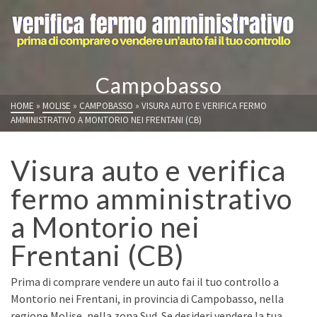
Campobasso
HOME
»
MOLISE
»
CAMPOBASSO
»
VISURA AUTO E VERIFICA FERMO
AMMINISTRATIVO A MONTORIO NEI FRENTANI (CB)
Visura auto e verifica
fermo amministrativo
a Montorio nei
Frentani (CB)
Prima di comprare vendere un auto fai il tuo controllo a
Montorio nei Frentani, in provincia di Campobasso, nella
regione Molise, nella zona Sud. Se desideri vendere la tua