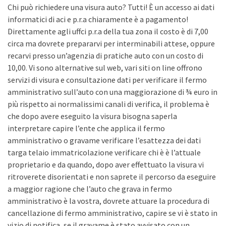
Chi può richiedere una visura auto? Tutti! È un accesso ai dati
informatici di aci e p.r.a chiaramente è a pagamento!
Direttamente agli uffci p.r.a della tua zona il costo è di 7,00
circa ma dovrete prepararvi per interminabili attese, oppure
recarvi presso un’agenzia di pratiche auto con un costo di
10,00. Vi sono alternative sul web, vari siti on line offrono
servizi di visura e consultazione dati per verificare il fermo
amministrativo sull’auto con una maggiorazione di ¾ euro in
più rispetto ai normalissimi canali di verifica, il problema è
che dopo avere eseguito la visura bisogna saperla
interpretare capire l’ente che applica il fermo
amministrativo o gravame verificare l’esattezza dei dati
targa telaio immatricolazione verificare chi è è l’attuale
proprietario e da quando, dopo aver effettuato la visura vi
ritroverete disorientati e non saprete il percorso da eseguire
a maggior ragione che l’auto che grava in fermo
amministrativo è la vostra, dovrete attuare la procedura di
cancellazione di fermo amministrativo, capire se vi è stato in
vizio di notifica, se il gravame è stato avvisato con un