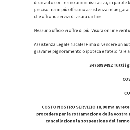
di un auto con fermo amministrativo, in parole br
preciso ma in più offriamo assistenza relae garant
che offrono servizi di visura on line.
Nessuno ufficio vi offre di più! Visura on line ve
Assistenza Legale fiscale! Pima di vendere un au
gravame pignoramento o ipoteca e fatelo fare a 
3476989482 Tutti i 
COS
CO
COSTO NOSTRO SERVIZIO 18,00 ma avrete vi
procedere per la rottamazione della vostra a
cancellazione la sospensione del ferm