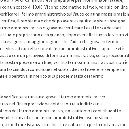
sto è di 7,00 circa ma dovrete prepararvi per interminabili attese,
con un costo di 10,00. Vi sono alternative sul web, vari siti on line
r verificare il fermo amministrativo sull’auto con una maggiorazio
i verifica, il problema è che dopo avere eseguito la visura bisogna
 fermo amministrativo o gravame verificare l’esattezza dei dati
’attuale proprietario e da quando, dopo aver effettuato la visura vi
o da eseguire a maggior ragione che l’auto che grava in fermo
ocedura di cancellazione di fermo amministrativo, capire se vi è
avvisato con un preavviso di fermo amministrativo, se la procedura d
la nostra presenza on line, verificafermoamministrativo.it non è
ura lasciandovi comunque nel vuoto, dietro troverete sempre un
cale e operativa in merito alla problematica del fermo
 la verifica se su un auto grava il fermo amministrativo
o nell’interpretazione dei dati oltre a indirizzarvi
blema del fermo amministrativo, noi aiutiamo i contribuenti a
vendere un auto con fermo amministrativo ove ne siano i
, a inoltrare istanza di richiesta e nulla osta per la rottamazione