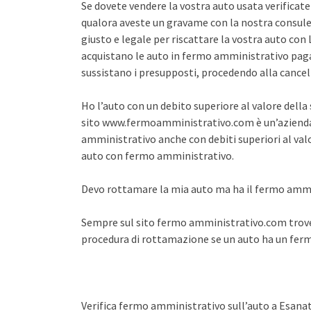
Se dovete vendere la vostra auto usata verifica
qualora aveste un gravame con la nostra consule
giusto e legale per riscattare la vostra auto co
acquistano le auto in fermo amministrativo pagan
sussistano i presupposti, procedendo alla cance
Ho l’auto con un debito superiore al valore dell
sito www.fermoamministrativo.com è un’azienda 
amministrativo anche con debiti superiori al val
auto con fermo amministrativo.
Devo rottamare la mia auto ma ha il fermo amm
Sempre sul sito fermo amministrativo.com trover
procedura di rottamazione se un auto ha un fe
Verifica fermo amministrativo sull’auto a Esana