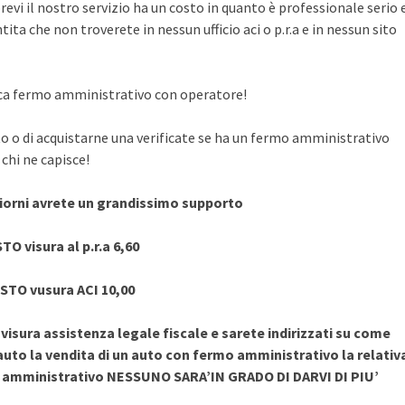
evi il nostro servizio ha un costo in quanto è professionale serio 
ita che non troverete in nessun ufficio aci o p.r.a e in nessun sito
rifica fermo amministrativo con operatore!
to o di acquistarne una verificate se ha un fermo amministrativo
chi ne capisce!
giorni avrete un grandissimo supporto
TO visura al p.r.a 6,60
STO vusura ACI 10,00
sura assistenza legale fiscale e sarete indirizzati su come
uto la vendita di un auto con fermo amministrativo la relativ
o amministrativo NESSUNO SARA’IN GRADO DI DARVI DI PIU’