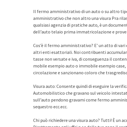
Il fermo amministrativo di un auto o su altro ti
amministrativo che non altro una visura Pra rila
qualsiasi agenzia di pratiche auto, è un documento 
dell’auto telaio prima immatricolazione e proven
Cos’è il fermo amministrativo? E’ un atto di var
altri enti esattoriali. Noi contribuenti accumula
tasse non versate e iva, di conseguenza il conten
mobile esempio auto o immobile esempio case, a
circolazione e sanzionano coloro che trasgredisco
Visura auto: Consente quindi di eseguire la verifi
Automobilistico che gravano sul veicolo intestato
sull’auto pendono gravami come fermo amminist
sequestro ecc.ecc.
Chi può richiedere una visura auto? Tutti! È un ac