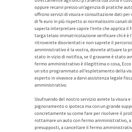
Direttamente agli uffci p.r.a della tua zona il co
oppure recarvi presso un’agenzia di pratiche auto 
offrono servizi di visura e consultazione dati pe
di ¾ euro in più rispetto ai normalissimi canali d
saperla interpretare capire l’ente che applica il
targa telaio immatricolazione verificare chi è è l
ritroverete disorientati e non saprete il percors
amministrativo è la vostra, dovrete attuare la pr
stato in vizio di notifica, se il gravame è stato 
fermo amministrativo è illegittima o cosa, Ecco 
un sito programmato all’espletamento della vis
esperto in vivavoce a darvi assistenza legale fis
amministrativo.
Usufruendo del nostro servizio avrete la visura e
pignoramento o ipoteca ma con un grande support
concretamente su come fare per risolvere il pro
rottamare un auto con fermo amministrativo, a 
presupposti, a cancellare il fermo amministrativo