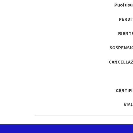
Puoi usuf
PERDI
RIENT
SOSPENSI
CANCELLAZ
CERTIF
VIS