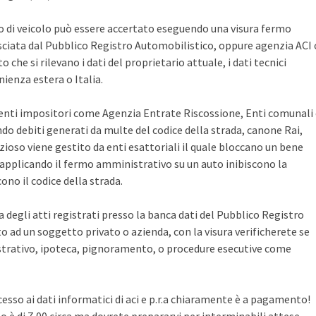
po di veicolo può essere accertato eseguendo una visura fermo
sciata dal Pubblico Registro Automobilistico, oppure agenzia ACI 
che si rilevano i dati del proprietario attuale, i dati tecnici
ienza estera o Italia.
i enti impositori come Agenzia Entrate Riscossione, Enti comunali
ndo debiti generati da multe del codice della strada, canone Rai,
zioso viene gestito da enti esattoriali il quale bloccano un bene
pplicando il fermo amministrativo su un auto inibiscono la
no il codice della strada.
ca degli atti registrati presso la banca dati del Pubblico Registro
 ad un soggetto privato o azienda, con la visura verificherete se
rativo, ipoteca, pignoramento, o procedure esecutive come
cesso ai dati informatici di aci e p.r.a chiaramente è a pagamento!