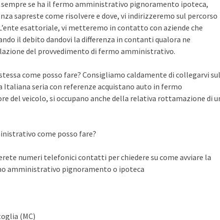
te sempre se ha il fermo amministrativo pignoramento ipoteca,
nza sapreste come risolvere e dove, vi indirizzeremo sul percorso
n L’ente esattoriale, vi metteremo in contatto con aziende che
do il debito dandovi la differenza in contanti qualora ne
llazione del provvedimento di fermo amministrativo.
a stessa come posso fare? Consigliamo caldamente di collegarvi su
Italiana seria con referenze acquistano auto in fermo
ore del veicolo, si occupano anche della relativa rottamazione di u
inistrativo come posso fare?
ete numeri telefonici contatti per chiedere su come avviare la
rmo amministrativo pignoramento o ipoteca
toglia (MC)