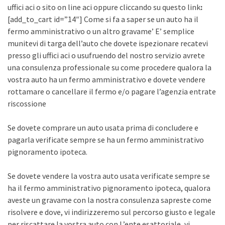
uffici aci o sito on line aci oppure cliccando su questo link
:
[add_to_cart id=”14″] Come si fa a saper se un auto ha il
fermo amministrativo o un altro gravame’ E’ semplice
munitevi di targa dell’auto che dovete ispezionare recatevi
presso gli uffici aci o usufruendo del nostro servizio avrete
una consulenza professionale su come procedere qualora la
vostra auto ha un fermo amministrativo e dovete vendere
rottamare o cancellare il fermo e/o pagare l’agenzia entrate
riscossione
Se dovete comprare un auto usata prima di concludere e
pagarla verificate sempre se ha un fermo amministrativo
pignoramento ipoteca.
Se dovete vendere la vostra auto usata verificate sempre se
ha il fermo amministrativo pignoramento ipoteca, qualora
aveste un gravame con la nostra consulenza sapreste come
risolvere e dove, vi indirizzeremo sul percorso giusto e legale
per riscattare la vostra auto con L’ente esattoriale, vi