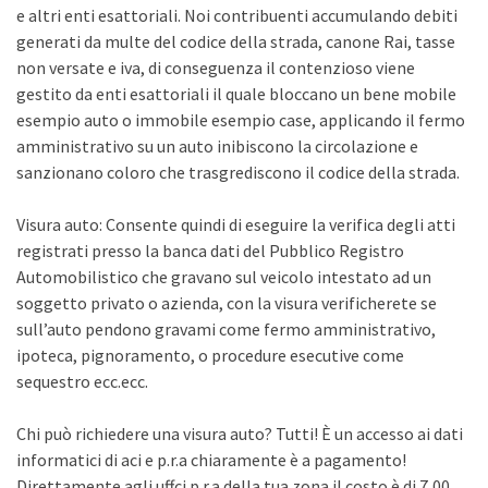
e altri enti esattoriali. Noi contribuenti accumulando debiti
generati da multe del codice della strada, canone Rai, tasse
non versate e iva, di conseguenza il contenzioso viene
gestito da enti esattoriali il quale bloccano un bene mobile
esempio auto o immobile esempio case, applicando il fermo
amministrativo su un auto inibiscono la circolazione e
sanzionano coloro che trasgrediscono il codice della strada.
Visura auto: Consente quindi di eseguire la verifica degli atti
registrati presso la banca dati del Pubblico Registro
Automobilistico che gravano sul veicolo intestato ad un
soggetto privato o azienda, con la visura verificherete se
sull’auto pendono gravami come fermo amministrativo,
ipoteca, pignoramento, o procedure esecutive come
sequestro ecc.ecc.
Chi può richiedere una visura auto? Tutti! È un accesso ai dati
informatici di aci e p.r.a chiaramente è a pagamento!
Direttamente agli uffci p.r.a della tua zona il costo è di 7,00