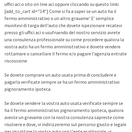
uffici aci o sito on line aci oppure cliccando su questo link
:
[add_to_cart id=”14″] Come si fa a saper se un auto ha il
fermo amministrativo o un altro gravame’ E’ semplice
munitevi di targa dell’auto che dovete ispezionare recatevi
presso gli uffici aci o usufruendo del nostro servizio avrete
una consulenza professionale su come procedere qualora la
vostra auto ha un fermo amministrativo e dovete vendere
rottamare o cancellare il fermo e/o pagare l’agenzia entrate
riscossione
Se dovete comprare un auto usata prima di concludere e
pagarla verificate sempre se ha un fermo amministrativo
pignoramento ipoteca.
Se dovete vendere la vostra auto usata verificate sempre se
ha il fermo amministrativo pignoramento ipoteca, qualora
aveste un gravame con la nostra consulenza sapreste come
risolvere e dove, vi indirizzeremo sul percorso giusto e legale
per riscattare la vostra auto con L’ente esattoriale, vi