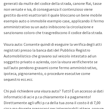
generati da multe del codice della strada, canone Rai, tasse
non versate e iva, di conseguenza il contenzioso viene
gestito da enti esattoriali il quale bloccano un bene mobile
esempio auto o immobile esempio case, applicando il fermo
amministrativo su un auto inibiscono la circolazione e
sanzionano coloro che trasgrediscono il codice della strada.
Visura auto: Consente quindi di eseguire la verifica degli atti
registrati presso la banca dati del Pubblico Registro
Automobilistico che gravano sul veicolo intestato ad un
soggetto privato o azienda, con la visura verificherete se
sull’auto pendono gravami come fermo amministrativo,
ipoteca, pignoramento, o procedure esecutive come
sequestro ecc.ecc.
Chi può richiedere una visura auto? Tutti! È un accesso ai dati
informatici di aci e p.r.a chiaramente è a pagamento!
Direttamente agli uffci p.r.a della tua zona il costo è di 7,00
circa ma dovrete prepararvi per interminabili attese, oppure