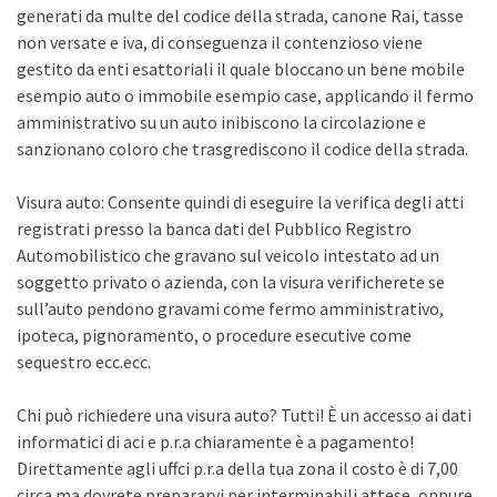
generati da multe del codice della strada, canone Rai, tasse
non versate e iva, di conseguenza il contenzioso viene
gestito da enti esattoriali il quale bloccano un bene mobile
esempio auto o immobile esempio case, applicando il fermo
amministrativo su un auto inibiscono la circolazione e
sanzionano coloro che trasgrediscono il codice della strada.
Visura auto: Consente quindi di eseguire la verifica degli atti
registrati presso la banca dati del Pubblico Registro
Automobilistico che gravano sul veicolo intestato ad un
soggetto privato o azienda, con la visura verificherete se
sull’auto pendono gravami come fermo amministrativo,
ipoteca, pignoramento, o procedure esecutive come
sequestro ecc.ecc.
Chi può richiedere una visura auto? Tutti! È un accesso ai dati
informatici di aci e p.r.a chiaramente è a pagamento!
Direttamente agli uffci p.r.a della tua zona il costo è di 7,00
circa ma dovrete prepararvi per interminabili attese, oppure