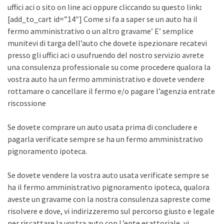
uffici aci o sito on line aci oppure cliccando su questo link
:
[add_to_cart id=”14″] Come si fa a saper se un auto ha il
fermo amministrativo o un altro gravame’ E’ semplice
munitevi di targa dell’auto che dovete ispezionare recatevi
presso gli uffici aci o usufruendo del nostro servizio avrete
una consulenza professionale su come procedere qualora la
vostra auto ha un fermo amministrativo e dovete vendere
rottamare o cancellare il fermo e/o pagare l’agenzia entrate
riscossione
Se dovete comprare un auto usata prima di concludere e
pagarla verificate sempre se ha un fermo amministrativo
pignoramento ipoteca.
Se dovete vendere la vostra auto usata verificate sempre se
ha il fermo amministrativo pignoramento ipoteca, qualora
aveste un gravame con la nostra consulenza sapreste come
risolvere e dove, vi indirizzeremo sul percorso giusto e legale
per riscattare la vostra auto con L’ente esattoriale, vi