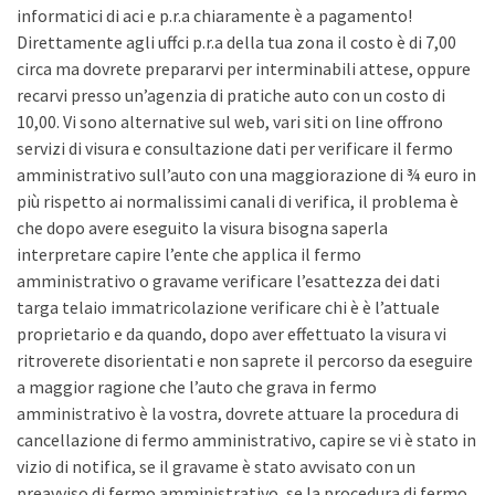
informatici di aci e p.r.a chiaramente è a pagamento!
Direttamente agli uffci p.r.a della tua zona il costo è di 7,00
circa ma dovrete prepararvi per interminabili attese, oppure
recarvi presso un’agenzia di pratiche auto con un costo di
10,00. Vi sono alternative sul web, vari siti on line offrono
servizi di visura e consultazione dati per verificare il fermo
amministrativo sull’auto con una maggiorazione di ¾ euro in
più rispetto ai normalissimi canali di verifica, il problema è
che dopo avere eseguito la visura bisogna saperla
interpretare capire l’ente che applica il fermo
amministrativo o gravame verificare l’esattezza dei dati
targa telaio immatricolazione verificare chi è è l’attuale
proprietario e da quando, dopo aver effettuato la visura vi
ritroverete disorientati e non saprete il percorso da eseguire
a maggior ragione che l’auto che grava in fermo
amministrativo è la vostra, dovrete attuare la procedura di
cancellazione di fermo amministrativo, capire se vi è stato in
vizio di notifica, se il gravame è stato avvisato con un
preavviso di fermo amministrativo, se la procedura di fermo