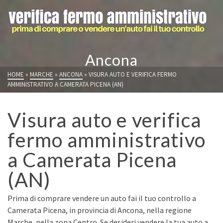
Ancona
HOME
»
MARCHE
»
ANCONA
»
VISURA AUTO E VERIFICA FERMO
AMMINISTRATIVO A CAMERATA PICENA (AN)
Visura auto e verifica
fermo amministrativo
a Camerata Picena
(AN)
Prima di comprare vendere un auto fai il tuo controllo a
Camerata Picena, in provincia di Ancona, nella regione
Marche, nella zona Centro. Se desideri vendere la tua auto a