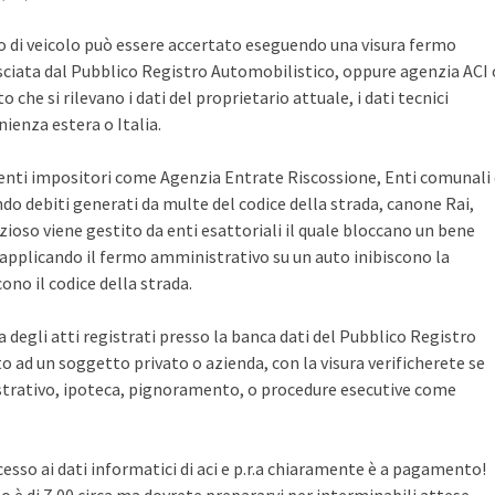
po di veicolo può essere accertato eseguendo una visura fermo
sciata dal Pubblico Registro Automobilistico, oppure agenzia ACI 
che si rilevano i dati del proprietario attuale, i dati tecnici
ienza estera o Italia.
i enti impositori come Agenzia Entrate Riscossione, Enti comunali
ndo debiti generati da multe del codice della strada, canone Rai,
zioso viene gestito da enti esattoriali il quale bloccano un bene
pplicando il fermo amministrativo su un auto inibiscono la
no il codice della strada.
ca degli atti registrati presso la banca dati del Pubblico Registro
 ad un soggetto privato o azienda, con la visura verificherete se
rativo, ipoteca, pignoramento, o procedure esecutive come
cesso ai dati informatici di aci e p.r.a chiaramente è a pagamento!