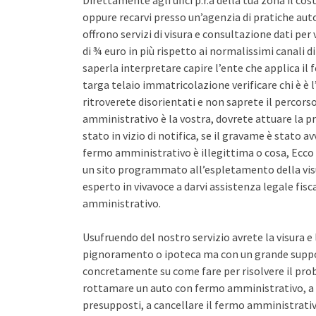
Direttamente agli uffci p.r.a della tua zona il co
oppure recarvi presso un’agenzia di pratiche auto 
offrono servizi di visura e consultazione dati pe
di ¾ euro in più rispetto ai normalissimi canali d
saperla interpretare capire l’ente che applica il
targa telaio immatricolazione verificare chi è è l
ritroverete disorientati e non saprete il percors
amministrativo è la vostra, dovrete attuare la pr
stato in vizio di notifica, se il gravame è stato 
fermo amministrativo è illegittima o cosa, Ecco 
un sito programmato all’espletamento della vis
esperto in vivavoce a darvi assistenza legale fis
amministrativo.
Usufruendo del nostro servizio avrete la visura e
pignoramento o ipoteca ma con un grande support
concretamente su come fare per risolvere il pro
rottamare un auto con fermo amministrativo, a 
presupposti, a cancellare il fermo amministrativo