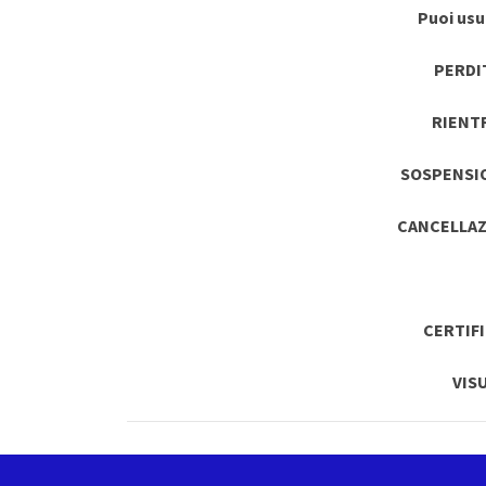
Puoi usuf
PERDI
RIENT
SOSPENSI
CANCELLAZ
CERTIF
VIS