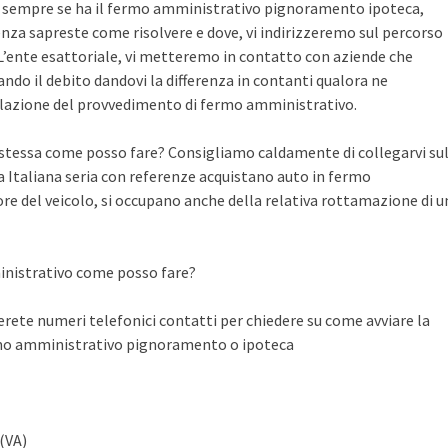
te sempre se ha il fermo amministrativo pignoramento ipoteca,
nza sapreste come risolvere e dove, vi indirizzeremo sul percorso
n L’ente esattoriale, vi metteremo in contatto con aziende che
do il debito dandovi la differenza in contanti qualora ne
llazione del provvedimento di fermo amministrativo.
a stessa come posso fare? Consigliamo caldamente di collegarvi su
Italiana seria con referenze acquistano auto in fermo
ore del veicolo, si occupano anche della relativa rottamazione di u
inistrativo come posso fare?
ete numeri telefonici contatti per chiedere su come avviare la
rmo amministrativo pignoramento o ipoteca
(VA)