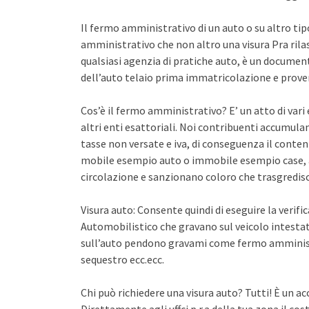
Il fermo amministrativo di un auto o su altro ti
amministrativo che non altro una visura Pra rila
qualsiasi agenzia di pratiche auto, è un documento 
dell’auto telaio prima immatricolazione e proven
Cos’è il fermo amministrativo? E’ un atto di var
altri enti esattoriali. Noi contribuenti accumula
tasse non versate e iva, di conseguenza il conten
mobile esempio auto o immobile esempio case, a
circolazione e sanzionano coloro che trasgredisco
Visura auto: Consente quindi di eseguire la verifi
Automobilistico che gravano sul veicolo intestato
sull’auto pendono gravami come fermo amminist
sequestro ecc.ecc.
Chi può richiedere una visura auto? Tutti! È un ac