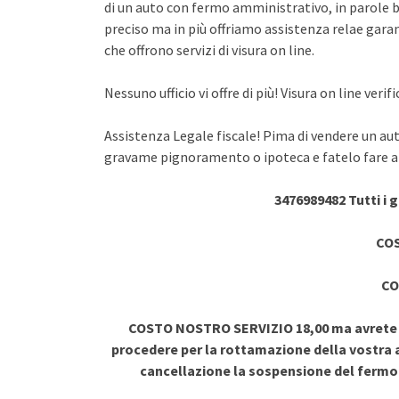
di un auto con fermo amministrativo, in parole br
preciso ma in più offriamo assistenza relae garant
che offrono servizi di visura on line.
Nessuno ufficio vi offre di più! Visura on line ve
Assistenza Legale fiscale! Pima di vendere un au
gravame pignoramento o ipoteca e fatelo fare a 
3476989482 Tutti i 
COS
CO
COSTO NOSTRO SERVIZIO 18,00 ma avrete vi
procedere per la rottamazione della vostra a
cancellazione la sospensione del ferm