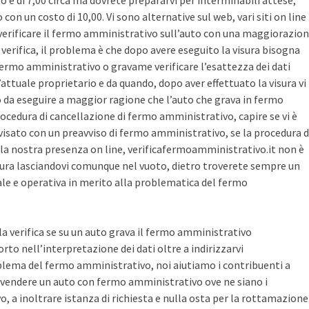
sto è di 7,00 circa ma dovrete prepararvi per interminabili attese,
con un costo di 10,00. Vi sono alternative sul web, vari siti on line
r verificare il fermo amministrativo sull’auto con una maggiorazio
i verifica, il problema è che dopo avere eseguito la visura bisogna
 fermo amministrativo o gravame verificare l’esattezza dei dati
’attuale proprietario e da quando, dopo aver effettuato la visura vi
o da eseguire a maggior ragione che l’auto che grava in fermo
ocedura di cancellazione di fermo amministrativo, capire se vi è
avvisato con un preavviso di fermo amministrativo, se la procedura d
la nostra presenza on line, verificafermoamministrativo.it non è
ura lasciandovi comunque nel vuoto, dietro troverete sempre un
cale e operativa in merito alla problematica del fermo
 la verifica se su un auto grava il fermo amministrativo
o nell’interpretazione dei dati oltre a indirizzarvi
blema del fermo amministrativo, noi aiutiamo i contribuenti a
vendere un auto con fermo amministrativo ove ne siano i
, a inoltrare istanza di richiesta e nulla osta per la rottamazione