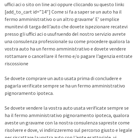
uffici aci o sito on line aci oppure cliccando su questo link
:
[add_to_cart id=”14″] Come si fa a saper se un auto ha il
fermo amministrativo o un altro gravame’ E’ semplice
munitevi di targa dell’auto che dovete ispezionare recatevi
presso gli uffici aci o usufruendo del nostro servizio avrete
una consulenza professionale su come procedere qualora la
vostra auto ha un fermo amministrativo e dovete vendere
rottamare o cancellare il fermo e/o pagare l’agenzia entrate
riscossione
Se dovete comprare un auto usata prima di concludere e
pagarla verificate sempre se ha un fermo amministrativo
pignoramento ipoteca.
Se dovete vendere la vostra auto usata verificate sempre se
ha il fermo amministrativo pignoramento ipoteca, qualora
aveste un gravame con la nostra consulenza sapreste come
risolvere e dove, vi indirizzeremo sul percorso giusto e legale
per riscattare la vostra auto con L’ente esattoriale, vi