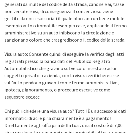
generati da multe del codice della strada, canone Rai, tasse
non versate e iva, di conseguenza il contenzioso viene
gestito da enti esattoriali il quale bloccano un bene mobile
esempio auto o immobile esempio case, applicando il fermo
amministrativo su un auto inibiscono la circolazione e
sanzionano coloro che trasgrediscono il codice della strada.
Visura auto: Consente quindi di eseguire la verifica degli atti
registrati presso la banca dati del Pubblico Registro
Automobilistico che gravano sul veicolo intestato ad un
soggetto privato o azienda, con la visura verificherete se
sull’auto pendono gravami come fermo amministrativo,
ipoteca, pignoramento, o procedure esecutive come
sequestro ecc.ecc.
Chi può richiedere una visura auto? Tutti! È un accesso ai dati
informatici di aci e p.r.a chiaramente è a pagamento!
Direttamente agli uffci p.r.a della tua zona il costo è di 7,00
circa ma dovrete prepararvi per interminabili attese, oppure