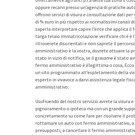
Direttamente agli uffci p.r.a della tua zona il co
oppure recarvi presso un’agenzia di pratiche auto 
offrono servizi di visura e consultazione dati pe
di ¾ euro in più rispetto ai normalissimi canali d
saperla interpretare capire l’ente che applica il
targa telaio immatricolazione verificare chi è è l
ritroverete disorientati e non saprete il percors
amministrativo è la vostra, dovrete attuare la pr
stato in vizio di notifica, se il gravame è stato 
fermo amministrativo è illegittima o cosa, Ecco 
un sito programmato all’espletamento della vis
esperto in vivavoce a darvi assistenza legale fis
amministrativo.
Usufruendo del nostro servizio avrete la visura e
pignoramento o ipoteca ma con un grande support
concretamente su come fare per risolvere il pro
rottamare un auto con fermo amministrativo, a 
presupposti, a cancellare il fermo amministrativo