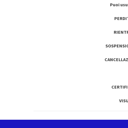
Puoi usuf
PERDI
RIENT
SOSPENSI
CANCELLAZ
CERTIF
VIS