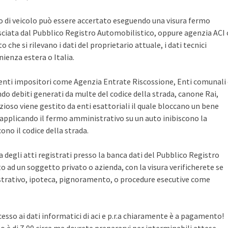
po di veicolo può essere accertato eseguendo una visura fermo
sciata dal Pubblico Registro Automobilistico, oppure agenzia ACI 
che si rilevano i dati del proprietario attuale, i dati tecnici
ienza estera o Italia.
i enti impositori come Agenzia Entrate Riscossione, Enti comunali
ndo debiti generati da multe del codice della strada, canone Rai,
zioso viene gestito da enti esattoriali il quale bloccano un bene
pplicando il fermo amministrativo su un auto inibiscono la
no il codice della strada.
ca degli atti registrati presso la banca dati del Pubblico Registro
 ad un soggetto privato o azienda, con la visura verificherete se
rativo, ipoteca, pignoramento, o procedure esecutive come
cesso ai dati informatici di aci e p.r.a chiaramente è a pagamento!