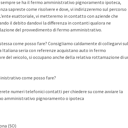
te sempre se ha il fermo amministrativo pignoramento ipoteca,
nza sapreste come risolvere e dove, vi indirizzeremo sul percorso
n L’ente esattoriale, vi metteremo in contatto con aziende che
do il debito dandovi la differenza in contanti qualora ne
llazione del provvedimento di fermo amministrativo.
a stessa come posso fare? Consigliamo caldamente di collegarvi su
Italiana seria con referenze acquistano auto in fermo
ore del veicolo, si occupano anche della relativa rottamazione di u
inistrativo come posso fare?
ete numeri telefonici contatti per chiedere su come avviare la
rmo amministrativo pignoramento o ipoteca
mona (SO)