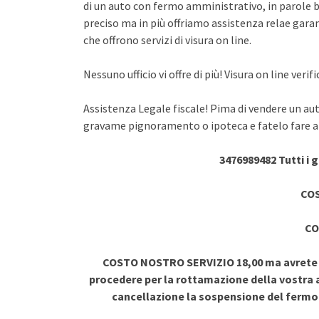
di un auto con fermo amministrativo, in parole br
preciso ma in più offriamo assistenza relae garant
che offrono servizi di visura on line.
Nessuno ufficio vi offre di più! Visura on line ve
Assistenza Legale fiscale! Pima di vendere un au
gravame pignoramento o ipoteca e fatelo fare a 
3476989482 Tutti i 
COS
CO
COSTO NOSTRO SERVIZIO 18,00 ma avrete vi
procedere per la rottamazione della vostra a
cancellazione la sospensione del ferm