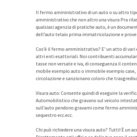
Il fermo amministrativo di un auto o su altro ti
amministrativo che non altro una visura Pra rila
qualsiasi agenzia di pratiche auto, è un documento 
dell’auto telaio prima immatricolazione e proven
Cos’è il fermo amministrativo? E’ un atto di var
altri enti esattoriali. Noi contribuenti accumula
tasse non versate e iva, di conseguenza il conten
mobile esempio auto o immobile esempio case, a
circolazione e sanzionano coloro che trasgredisco
Visura auto: Consente quindi di eseguire la verifi
Automobilistico che gravano sul veicolo intestato
sull’auto pendono gravami come fermo amminist
sequestro ecc.ecc.
Chi può richiedere una visura auto? Tutti! È un ac