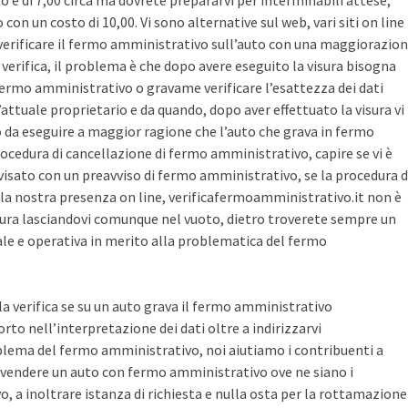
sto è di 7,00 circa ma dovrete prepararvi per interminabili attese,
con un costo di 10,00. Vi sono alternative sul web, vari siti on line
r verificare il fermo amministrativo sull’auto con una maggiorazio
i verifica, il problema è che dopo avere eseguito la visura bisogna
 fermo amministrativo o gravame verificare l’esattezza dei dati
’attuale proprietario e da quando, dopo aver effettuato la visura vi
o da eseguire a maggior ragione che l’auto che grava in fermo
ocedura di cancellazione di fermo amministrativo, capire se vi è
avvisato con un preavviso di fermo amministrativo, se la procedura d
la nostra presenza on line, verificafermoamministrativo.it non è
ura lasciandovi comunque nel vuoto, dietro troverete sempre un
cale e operativa in merito alla problematica del fermo
 la verifica se su un auto grava il fermo amministrativo
o nell’interpretazione dei dati oltre a indirizzarvi
blema del fermo amministrativo, noi aiutiamo i contribuenti a
vendere un auto con fermo amministrativo ove ne siano i
, a inoltrare istanza di richiesta e nulla osta per la rottamazione