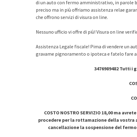
di un auto con fermo amministrativo, in parole br
preciso ma in più offriamo assistenza relae garant
che offrono servizi di visura on line.
Nessuno ufficio vi offre di più! Visura on line ve
Assistenza Legale fiscale! Pima di vendere un au
gravame pignoramento o ipoteca e fatelo fare a 
3476989482 Tutti i 
COS
CO
COSTO NOSTRO SERVIZIO 18,00 ma avrete vi
procedere per la rottamazione della vostra a
cancellazione la sospensione del ferm