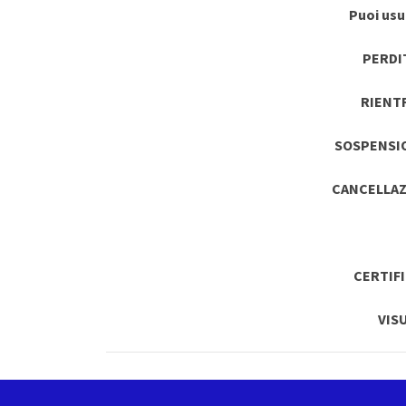
Puoi usuf
PERDI
RIENT
SOSPENSI
CANCELLAZ
CERTIF
VIS