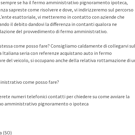
te sempre se ha il fermo amministrativo pignoramento ipoteca,
nza sapreste come risolvere e dove, vi indirizzeremo sul percorso
n L’ente esattoriale, vi metteremo in contatto con aziende che
do il debito dandovi la differenza in contanti qualora ne
llazione del provvedimento di fermo amministrativo.
a stessa come posso fare? Consigliamo caldamente di collegarvi su
Italiana seria con referenze acquistano auto in fermo
ore del veicolo, si occupano anche della relativa rottamazione di u
inistrativo come posso fare?
ete numeri telefonici contatti per chiedere su come avviare la
rmo amministrativo pignoramento o ipoteca
a (SO)