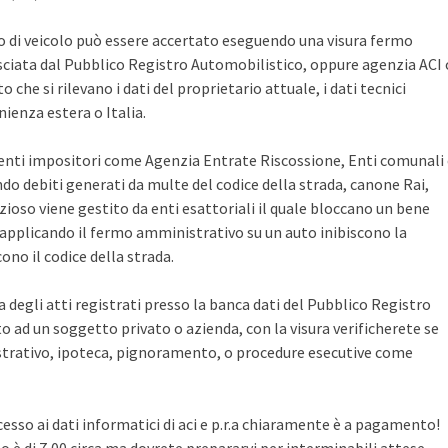
po di veicolo può essere accertato eseguendo una visura fermo
sciata dal Pubblico Registro Automobilistico, oppure agenzia ACI 
che si rilevano i dati del proprietario attuale, i dati tecnici
ienza estera o Italia.
i enti impositori come Agenzia Entrate Riscossione, Enti comunali
ndo debiti generati da multe del codice della strada, canone Rai,
zioso viene gestito da enti esattoriali il quale bloccano un bene
pplicando il fermo amministrativo su un auto inibiscono la
no il codice della strada.
ca degli atti registrati presso la banca dati del Pubblico Registro
 ad un soggetto privato o azienda, con la visura verificherete se
rativo, ipoteca, pignoramento, o procedure esecutive come
cesso ai dati informatici di aci e p.r.a chiaramente è a pagamento!