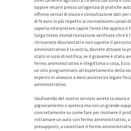
Direttamente agli uffci p.r.a della tua zona il co
oppure recarvi presso un’agenzia di pratiche auto 
offrono servizi di visura e consultazione dati pe
di ¾ euro in più rispetto ai normalissimi canali d
saperla interpretare capire l’ente che applica il
targa telaio immatricolazione verificare chi è è l
ritroverete disorientati e non saprete il percors
amministrativo è la vostra, dovrete attuare la pr
stato in vizio di notifica, se il gravame è stato 
fermo amministrativo è illegittima o cosa, Ecco 
un sito programmato all’espletamento della vis
esperto in vivavoce a darvi assistenza legale fis
amministrativo.
Usufruendo del nostro servizio avrete la visura e
pignoramento o ipoteca ma con un grande support
concretamente su come fare per risolvere il pro
rottamare un auto con fermo amministrativo, a 
presupposti, a cancellare il fermo amministrativo