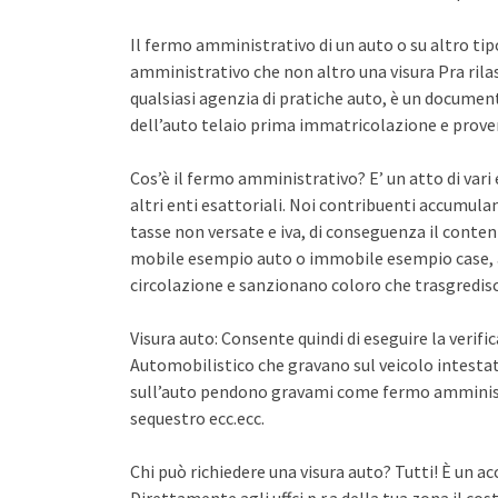
Il fermo amministrativo di un auto o su altro ti
amministrativo che non altro una visura Pra rila
qualsiasi agenzia di pratiche auto, è un documento 
dell’auto telaio prima immatricolazione e proven
Cos’è il fermo amministrativo? E’ un atto di var
altri enti esattoriali. Noi contribuenti accumula
tasse non versate e iva, di conseguenza il conten
mobile esempio auto o immobile esempio case, a
circolazione e sanzionano coloro che trasgredisco
Visura auto: Consente quindi di eseguire la verifi
Automobilistico che gravano sul veicolo intestato
sull’auto pendono gravami come fermo amminist
sequestro ecc.ecc.
Chi può richiedere una visura auto? Tutti! È un ac