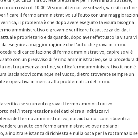
sto è di 7,00 circa ma dovrete prepararvi per interminabili attese,
con un costo di 10,00. Vi sono alternative sul web, vari siti on line
r verificare il fermo amministrativo sull’auto con una maggiorazio
i verifica, il problema è che dopo avere eseguito la visura bisogna
 fermo amministrativo o gravame verificare l’esattezza dei dati
’attuale proprietario e da quando, dopo aver effettuato la visura vi
o da eseguire a maggior ragione che l’auto che grava in fermo
ocedura di cancellazione di fermo amministrativo, capire se vi è
avvisato con un preavviso di fermo amministrativo, se la procedura d
la nostra presenza on line, verificafermoamministrativo.it non è
ura lasciandovi comunque nel vuoto, dietro troverete sempre un
cale e operativa in merito alla problematica del fermo
 la verifica se su un auto grava il fermo amministrativo
o nell’interpretazione dei dati oltre a indirizzarvi
blema del fermo amministrativo, noi aiutiamo i contribuenti a
vendere un auto con fermo amministrativo ove ne siano i
, a inoltrare istanza di richiesta e nulla osta per la rottamazione