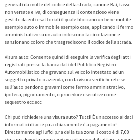
generati da multe del codice della strada, canone Rai, tasse
non versate e iva, di conseguenza il contenzioso viene
gestito da enti esattoriali il quale bloccano un bene mobile
esempio auto o immobile esempio case, applicando il fermo
amministrativo su un auto inibiscono la circolazione e
sanzionano coloro che trasgrediscono il codice della strada.
Visura auto: Consente quindi di eseguire la verifica degli atti
registrati presso la banca dati del Pubblico Registro
Automobilistico che gravano sul veicolo intestato ad un
soggetto privato o azienda, con la visura verificherete se
sull’auto pendono gravami come fermo amministrativo,
ipoteca, pignoramento, o procedure esecutive come
sequestro ecc.ecc.
Chi può richiedere una visura auto? Tutti! È un accesso ai dati
informatici di aci e p.r.a chiaramente è a pagamento!
Direttamente agli uffci p.r.a della tua zona il costo è di 7,00
circa ma dovrete prepararvi per interminabili attese, oppure