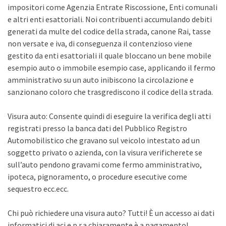
impositori come Agenzia Entrate Riscossione, Enti comunali
e altri enti esattoriali. Noi contribuenti accumulando debiti
generati da multe del codice della strada, canone Rai, tasse
non versate e iva, di conseguenza il contenzioso viene
gestito da enti esattoriali il quale bloccano un bene mobile
esempio auto o immobile esempio case, applicando il fermo
amministrativo su un auto inibiscono la circolazione e
sanzionano coloro che trasgrediscono il codice della strada.
Visura auto: Consente quindi di eseguire la verifica degli atti
registrati presso la banca dati del Pubblico Registro
Automobilistico che gravano sul veicolo intestato ad un
soggetto privato o azienda, con la visura verificherete se
sull’auto pendono gravami come fermo amministrativo,
ipoteca, pignoramento, o procedure esecutive come
sequestro ecc.ecc.
Chi può richiedere una visura auto? Tutti! È un accesso ai dati
informatici di aci e p.r.a chiaramente è a pagamento!