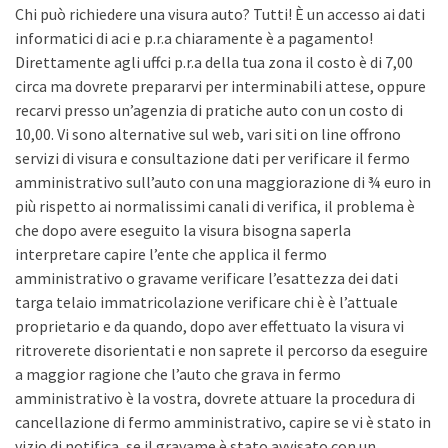
Chi può richiedere una visura auto? Tutti! È un accesso ai dati
informatici di aci e p.r.a chiaramente è a pagamento!
Direttamente agli uffci p.r.a della tua zona il costo è di 7,00
circa ma dovrete prepararvi per interminabili attese, oppure
recarvi presso un’agenzia di pratiche auto con un costo di
10,00. Vi sono alternative sul web, vari siti on line offrono
servizi di visura e consultazione dati per verificare il fermo
amministrativo sull’auto con una maggiorazione di ¾ euro in
più rispetto ai normalissimi canali di verifica, il problema è
che dopo avere eseguito la visura bisogna saperla
interpretare capire l’ente che applica il fermo
amministrativo o gravame verificare l’esattezza dei dati
targa telaio immatricolazione verificare chi è è l’attuale
proprietario e da quando, dopo aver effettuato la visura vi
ritroverete disorientati e non saprete il percorso da eseguire
a maggior ragione che l’auto che grava in fermo
amministrativo è la vostra, dovrete attuare la procedura di
cancellazione di fermo amministrativo, capire se vi è stato in
vizio di notifica, se il gravame è stato avvisato con un