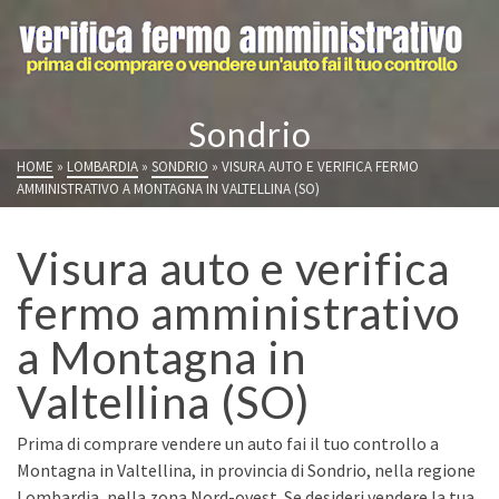
Sondrio
HOME
»
LOMBARDIA
»
SONDRIO
»
VISURA AUTO E VERIFICA FERMO
AMMINISTRATIVO A MONTAGNA IN VALTELLINA (SO)
Visura auto e verifica
fermo amministrativo
a Montagna in
Valtellina (SO)
Prima di comprare vendere un auto fai il tuo controllo a
Montagna in Valtellina, in provincia di Sondrio, nella regione
Lombardia, nella zona Nord-ovest. Se desideri vendere la tua