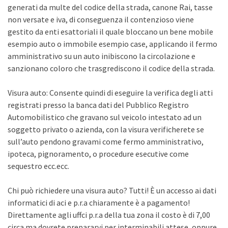
generati da multe del codice della strada, canone Rai, tasse
non versate e iva, di conseguenza il contenzioso viene
gestito da enti esattoriali il quale bloccano un bene mobile
esempio auto o immobile esempio case, applicando il fermo
amministrativo su un auto inibiscono la circolazione e
sanzionano coloro che trasgrediscono il codice della strada.
Visura auto: Consente quindi di eseguire la verifica degli atti
registrati presso la banca dati del Pubblico Registro
Automobilistico che gravano sul veicolo intestato ad un
soggetto privato o azienda, con la visura verificherete se
sull’auto pendono gravami come fermo amministrativo,
ipoteca, pignoramento, o procedure esecutive come
sequestro ecc.ecc.
Chi può richiedere una visura auto? Tutti! È un accesso ai dati
informatici di aci e p.r.a chiaramente è a pagamento!
Direttamente agli uffci p.r.a della tua zona il costo è di 7,00
circa ma dovrete prepararvi per interminabili attese, oppure