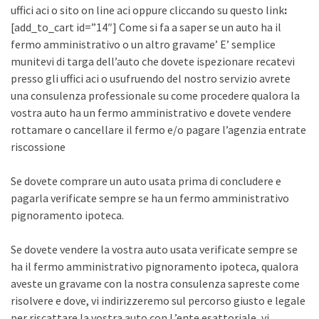
uffici aci o sito on line aci oppure cliccando su questo link
:
[add_to_cart id=”14″] Come si fa a saper se un auto ha il
fermo amministrativo o un altro gravame’ E’ semplice
munitevi di targa dell’auto che dovete ispezionare recatevi
presso gli uffici aci o usufruendo del nostro servizio avrete
una consulenza professionale su come procedere qualora la
vostra auto ha un fermo amministrativo e dovete vendere
rottamare o cancellare il fermo e/o pagare l’agenzia entrate
riscossione
Se dovete comprare un auto usata prima di concludere e
pagarla verificate sempre se ha un fermo amministrativo
pignoramento ipoteca.
Se dovete vendere la vostra auto usata verificate sempre se
ha il fermo amministrativo pignoramento ipoteca, qualora
aveste un gravame con la nostra consulenza sapreste come
risolvere e dove, vi indirizzeremo sul percorso giusto e legale
per riscattare la vostra auto con L’ente esattoriale, vi