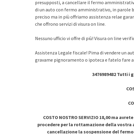
presupposti, a cancellare il fermo amministrativo
di un auto con fermo amministrativo, in parole br
preciso ma in più offriamo assistenza relae garant
che offrono servizi di visura on line.
Nessuno ufficio vi offre di più! Visura on line ve
Assistenza Legale fiscale! Pima di vendere un au
gravame pignoramento o ipoteca e fatelo fare a 
3476989482 Tutti i 
COS
CO
COSTO NOSTRO SERVIZIO 18,00 ma avrete vi
procedere per la rottamazione della vostra a
cancellazione la sospensione del ferm