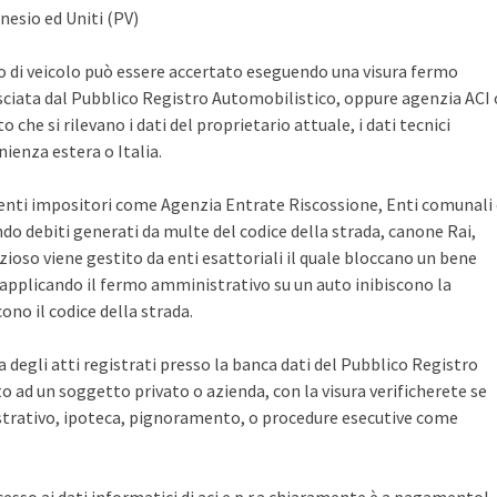
nesio ed Uniti (PV)
po di veicolo può essere accertato eseguendo una visura fermo
sciata dal Pubblico Registro Automobilistico, oppure agenzia ACI 
che si rilevano i dati del proprietario attuale, i dati tecnici
ienza estera o Italia.
i enti impositori come Agenzia Entrate Riscossione, Enti comunali
ndo debiti generati da multe del codice della strada, canone Rai,
zioso viene gestito da enti esattoriali il quale bloccano un bene
pplicando il fermo amministrativo su un auto inibiscono la
no il codice della strada.
ca degli atti registrati presso la banca dati del Pubblico Registro
 ad un soggetto privato o azienda, con la visura verificherete se
rativo, ipoteca, pignoramento, o procedure esecutive come