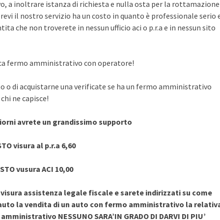
, a inoltrare istanza di richiesta e nulla osta per la rottamazione
evi il nostro servizio ha un costo in quanto è professionale serio 
ita che non troverete in nessun ufficio aci o p.r.a e in nessun sito
rifica fermo amministrativo con operatore!
to o di acquistarne una verificate se ha un fermo amministrativo
chi ne capisce!
giorni avrete un grandissimo supporto
TO visura al p.r.a 6,60
STO vusura ACI 10,00
sura assistenza legale fiscale e sarete indirizzati su come
uto la vendita di un auto con fermo amministrativo la relativ
o amministrativo NESSUNO SARA’IN GRADO DI DARVI DI PIU’