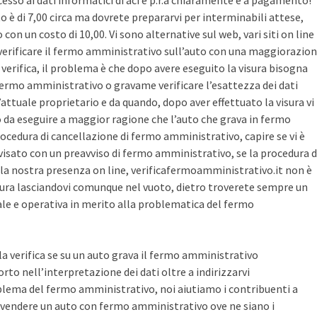
cesso ai dati informatici di aci e p.r.a chiaramente è a pagamento!
sto è di 7,00 circa ma dovrete prepararvi per interminabili attese,
con un costo di 10,00. Vi sono alternative sul web, vari siti on line
r verificare il fermo amministrativo sull’auto con una maggiorazio
i verifica, il problema è che dopo avere eseguito la visura bisogna
 fermo amministrativo o gravame verificare l’esattezza dei dati
’attuale proprietario e da quando, dopo aver effettuato la visura vi
o da eseguire a maggior ragione che l’auto che grava in fermo
ocedura di cancellazione di fermo amministrativo, capire se vi è
avvisato con un preavviso di fermo amministrativo, se la procedura d
la nostra presenza on line, verificafermoamministrativo.it non è
ura lasciandovi comunque nel vuoto, dietro troverete sempre un
cale e operativa in merito alla problematica del fermo
 la verifica se su un auto grava il fermo amministrativo
o nell’interpretazione dei dati oltre a indirizzarvi
blema del fermo amministrativo, noi aiutiamo i contribuenti a
vendere un auto con fermo amministrativo ove ne siano i