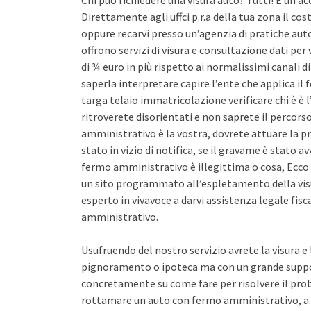
Chi può richiedere una visura auto? Tutti! È un ac
Direttamente agli uffci p.r.a della tua zona il co
oppure recarvi presso un’agenzia di pratiche auto 
offrono servizi di visura e consultazione dati pe
di ¾ euro in più rispetto ai normalissimi canali d
saperla interpretare capire l’ente che applica il
targa telaio immatricolazione verificare chi è è l
ritroverete disorientati e non saprete il percors
amministrativo è la vostra, dovrete attuare la pr
stato in vizio di notifica, se il gravame è stato 
fermo amministrativo è illegittima o cosa, Ecco 
un sito programmato all’espletamento della vis
esperto in vivavoce a darvi assistenza legale fis
amministrativo.
Usufruendo del nostro servizio avrete la visura e
pignoramento o ipoteca ma con un grande support
concretamente su come fare per risolvere il pro
rottamare un auto con fermo amministrativo, a 