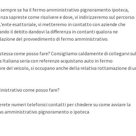
te sempre se ha il fermo amministrativo pignoramento ipoteca,
nza sapreste come risolvere e dove, vi indirizzeremo sul percorso
n L’ente esattoriale, vi metteremo in contatto con aziende che
do il debito dandovi la differenza in contanti qualora ne
llazione del provvedimento di fermo amministrativo.
a stessa come posso fare? Consigliamo caldamente di collegarvi su
Italiana seria con referenze acquistano auto in fermo
ore del veicolo, si occupano anche della relativa rottamazione di u
inistrativo come posso fare?
ete numeri telefonici contatti per chiedere su come avviare la
rmo amministrativo pignoramento o ipoteca