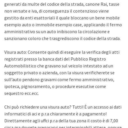
generati da multe del codice della strada, canone Rai, tasse
non versate e iva, di conseguenza il contenzioso viene
gestito da enti esattoriali il quale bloccano un bene mobile
esempio auto o immobile esempio case, applicando il fermo
amministrativo su un auto inibiscono la circolazione e
sanzionano coloro che trasgrediscono il codice della strada.
Visura auto: Consente quindi di eseguire la verifica degli atti
registrati presso la banca dati del Pubblico Registro
Automobilistico che gravano sul veicolo intestato ad un
soggetto privato o azienda, con la visura verificherete se
sull’auto pendono gravami come fermo amministrativo,
ipoteca, pignoramento, o procedure esecutive come
sequestro ecc.ecc.
Chi può richiedere una visura auto? Tutti! È un accesso ai dati
informatici di aci e p.r.a chiaramente è a pagamento!
Direttamente agli uffci p.r.a della tua zona il costo è di 7,00
circa ma dovrete prepararvi per interminabili attese, oppure