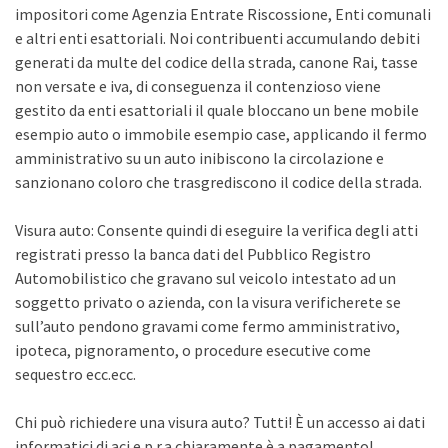
impositori come Agenzia Entrate Riscossione, Enti comunali
e altri enti esattoriali. Noi contribuenti accumulando debiti
generati da multe del codice della strada, canone Rai, tasse
non versate e iva, di conseguenza il contenzioso viene
gestito da enti esattoriali il quale bloccano un bene mobile
esempio auto o immobile esempio case, applicando il fermo
amministrativo su un auto inibiscono la circolazione e
sanzionano coloro che trasgrediscono il codice della strada.
Visura auto: Consente quindi di eseguire la verifica degli atti
registrati presso la banca dati del Pubblico Registro
Automobilistico che gravano sul veicolo intestato ad un
soggetto privato o azienda, con la visura verificherete se
sull’auto pendono gravami come fermo amministrativo,
ipoteca, pignoramento, o procedure esecutive come
sequestro ecc.ecc.
Chi può richiedere una visura auto? Tutti! È un accesso ai dati
informatici di aci e p.r.a chiaramente è a pagamento!