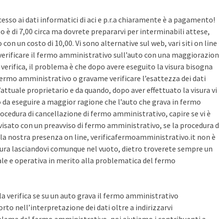
cesso ai dati informatici di aci e p.r.a chiaramente è a pagamento!
sto è di 7,00 circa ma dovrete prepararvi per interminabili attese,
con un costo di 10,00. Vi sono alternative sul web, vari siti on line
r verificare il fermo amministrativo sull’auto con una maggiorazio
i verifica, il problema è che dopo avere eseguito la visura bisogna
 fermo amministrativo o gravame verificare l’esattezza dei dati
’attuale proprietario e da quando, dopo aver effettuato la visura vi
o da eseguire a maggior ragione che l’auto che grava in fermo
ocedura di cancellazione di fermo amministrativo, capire se vi è
avvisato con un preavviso di fermo amministrativo, se la procedura d
la nostra presenza on line, verificafermoamministrativo.it non è
ura lasciandovi comunque nel vuoto, dietro troverete sempre un
cale e operativa in merito alla problematica del fermo
 la verifica se su un auto grava il fermo amministrativo
o nell’interpretazione dei dati oltre a indirizzarvi