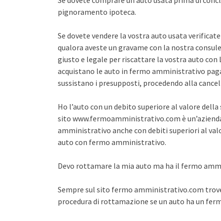
Se dovete comprare un auto usata prima di concl
pignoramento ipoteca.
Se dovete vendere la vostra auto usata verifica
qualora aveste un gravame con la nostra consule
giusto e legale per riscattare la vostra auto co
acquistano le auto in fermo amministrativo pagan
sussistano i presupposti, procedendo alla cance
Ho l’auto con un debito superiore al valore dell
sito www.fermoamministrativo.com è un’azienda 
amministrativo anche con debiti superiori al val
auto con fermo amministrativo.
Devo rottamare la mia auto ma ha il fermo amm
Sempre sul sito fermo amministrativo.com trover
procedura di rottamazione se un auto ha un fe