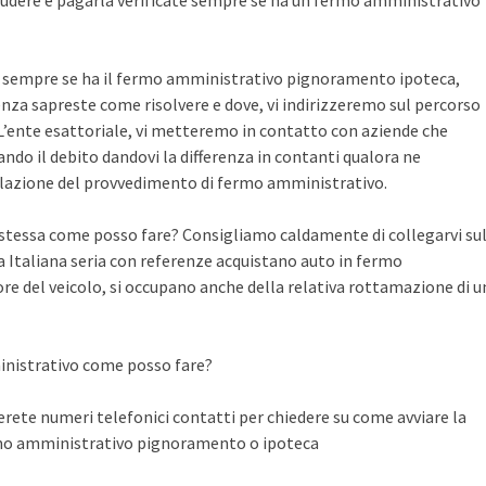
udere e pagarla verificate sempre se ha un fermo amministrativo
te sempre se ha il fermo amministrativo pignoramento ipoteca,
nza sapreste come risolvere e dove, vi indirizzeremo sul percorso
n L’ente esattoriale, vi metteremo in contatto con aziende che
do il debito dandovi la differenza in contanti qualora ne
llazione del provvedimento di fermo amministrativo.
a stessa come posso fare? Consigliamo caldamente di collegarvi su
Italiana seria con referenze acquistano auto in fermo
ore del veicolo, si occupano anche della relativa rottamazione di u
inistrativo come posso fare?
ete numeri telefonici contatti per chiedere su come avviare la
rmo amministrativo pignoramento o ipoteca