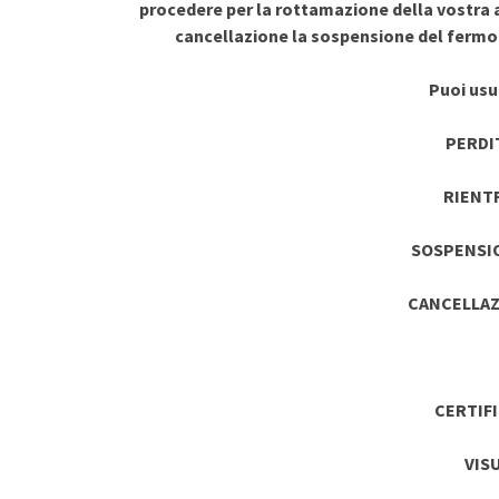
procedere per la rottamazione della vostra a
cancellazione la sospensione del ferm
Puoi usuf
PERDI
RIENT
SOSPENSI
CANCELLAZ
CERTIF
VIS