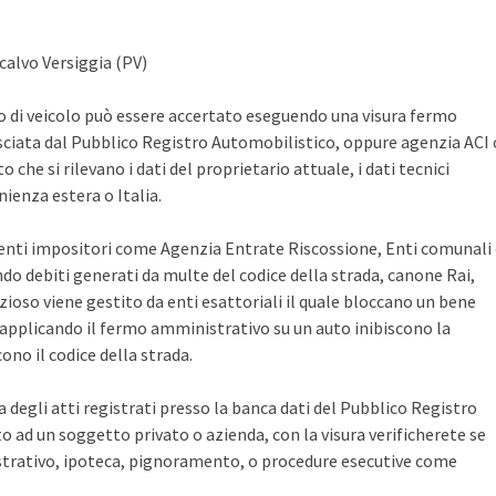
calvo Versiggia (PV)
po di veicolo può essere accertato eseguendo una visura fermo
sciata dal Pubblico Registro Automobilistico, oppure agenzia ACI 
che si rilevano i dati del proprietario attuale, i dati tecnici
ienza estera o Italia.
i enti impositori come Agenzia Entrate Riscossione, Enti comunali
ndo debiti generati da multe del codice della strada, canone Rai,
zioso viene gestito da enti esattoriali il quale bloccano un bene
pplicando il fermo amministrativo su un auto inibiscono la
no il codice della strada.
ca degli atti registrati presso la banca dati del Pubblico Registro
 ad un soggetto privato o azienda, con la visura verificherete se
rativo, ipoteca, pignoramento, o procedure esecutive come