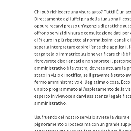
Chi può richiedere una visura auto? Tutti! È un ac
Direttamente agli uffci p.r.a della tua zona il co
oppure recarvi presso un’agenzia di pratiche auto 
offrono servizi di visura e consultazione dati pe
di ¾ euro in più rispetto ai normalissimi canali d
saperla interpretare capire l’ente che applica il
targa telaio immatricolazione verificare chi è è l
ritroverete disorientati e non saprete il percors
amministrativo è la vostra, dovrete attuare la pr
stato in vizio di notifica, se il gravame è stato 
fermo amministrativo è illegittima o cosa, Ecco 
un sito programmato all’espletamento della vis
esperto in vivavoce a darvi assistenza legale fis
amministrativo.
Usufruendo del nostro servizio avrete la visura e
pignoramento o ipoteca ma con un grande support