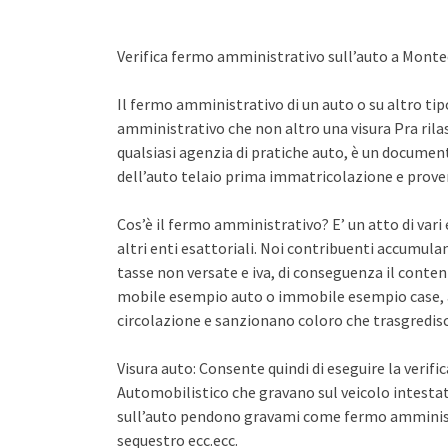
Verifica fermo amministrativo sull’auto a Monte
Il fermo amministrativo di un auto o su altro ti
amministrativo che non altro una visura Pra rila
qualsiasi agenzia di pratiche auto, è un documento 
dell’auto telaio prima immatricolazione e proven
Cos’è il fermo amministrativo? E’ un atto di var
altri enti esattoriali. Noi contribuenti accumula
tasse non versate e iva, di conseguenza il conten
mobile esempio auto o immobile esempio case, a
circolazione e sanzionano coloro che trasgredisco
Visura auto: Consente quindi di eseguire la verifi
Automobilistico che gravano sul veicolo intestato
sull’auto pendono gravami come fermo amminist
sequestro ecc.ecc.