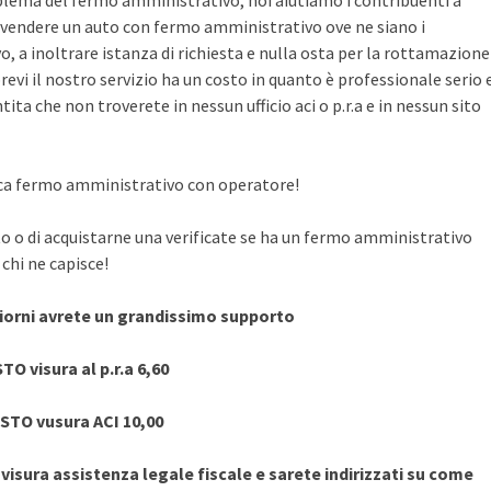
blema del fermo amministrativo, noi aiutiamo i contribuenti a
vendere un auto con fermo amministrativo ove ne siano i
, a inoltrare istanza di richiesta e nulla osta per la rottamazione
evi il nostro servizio ha un costo in quanto è professionale serio 
ita che non troverete in nessun ufficio aci o p.r.a e in nessun sito
rifica fermo amministrativo con operatore!
to o di acquistarne una verificate se ha un fermo amministrativo
chi ne capisce!
giorni avrete un grandissimo supporto
TO visura al p.r.a 6,60
STO vusura ACI 10,00
sura assistenza legale fiscale e sarete indirizzati su come