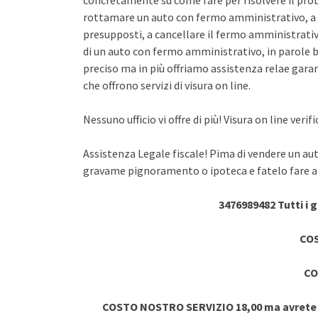
concretamente su come fare per risolvere il pro
rottamare un auto con fermo amministrativo, a 
presupposti, a cancellare il fermo amministrativo
di un auto con fermo amministrativo, in parole br
preciso ma in più offriamo assistenza relae garant
che offrono servizi di visura on line.
Nessuno ufficio vi offre di più! Visura on line ve
Assistenza Legale fiscale! Pima di vendere un au
gravame pignoramento o ipoteca e fatelo fare a 
3476989482 Tutti i 
COS
CO
COSTO NOSTRO SERVIZIO 18,00 ma avrete vi