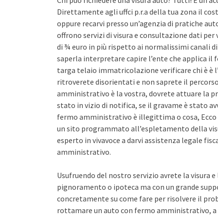
Chi può richiedere una visura auto? Tutti! È un ac
Direttamente agli uffci p.r.a della tua zona il co
oppure recarvi presso un’agenzia di pratiche auto 
offrono servizi di visura e consultazione dati pe
di ¾ euro in più rispetto ai normalissimi canali d
saperla interpretare capire l’ente che applica il
targa telaio immatricolazione verificare chi è è l
ritroverete disorientati e non saprete il percors
amministrativo è la vostra, dovrete attuare la pr
stato in vizio di notifica, se il gravame è stato 
fermo amministrativo è illegittima o cosa, Ecco 
un sito programmato all’espletamento della vis
esperto in vivavoce a darvi assistenza legale fis
amministrativo.
Usufruendo del nostro servizio avrete la visura e
pignoramento o ipoteca ma con un grande support
concretamente su come fare per risolvere il pro
rottamare un auto con fermo amministrativo, a 