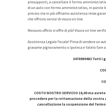
presupposti, a cancellare il fermo amministrativo
di un auto con fermo amministrativo, in parole br
preciso ma in più offriamo assistenza relae garant
che offrono servizi di visura on line.
Nessuno ufficio vi offre di più! Visura on line ve
Assistenza Legale fiscale! Pima di vendere un au
gravame pignoramento o ipoteca e fatelo fare a 
3476989482 Tutti i 
COS
CO
COSTO NOSTRO SERVIZIO 18,00 ma avrete vi
procedere per la rottamazione della vostra a
cancellazione la sospensione del ferm