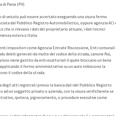
 di Pavia (PV)
po di veicolo può essere accertato eseguendo una visura fermo
sciata dal Pubblico Registro Automobilistico, oppure agenzia ACI 
che si rilevano i dati del proprietario attuale, i dati tecnici
ienza estera o Italia.
i enti impositori come Agenzia Entrate Riscossione, Enti comunali
ndo debiti generati da multe del codice della strada, canone Rai,
zioso viene gestito da enti esattoriali il quale bloccano un bene
pplicando il fermo amministrativo su un auto inibiscono la
no il codice della strada.
ca degli atti registrati presso la banca dati del Pubblico Registro
 ad un soggetto privato o azienda, con la visura verificherete se
rativo, ipoteca, pignoramento, o procedure esecutive come