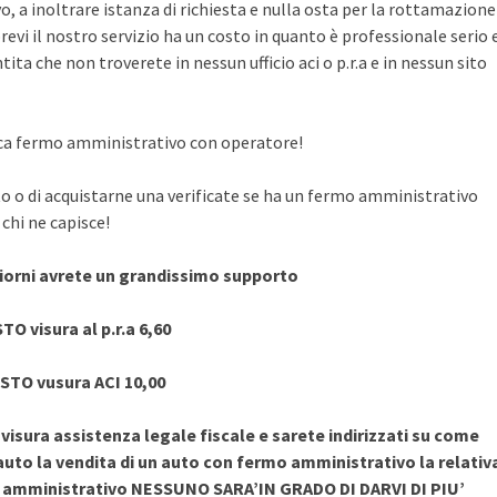
, a inoltrare istanza di richiesta e nulla osta per la rottamazione
evi il nostro servizio ha un costo in quanto è professionale serio 
ita che non troverete in nessun ufficio aci o p.r.a e in nessun sito
rifica fermo amministrativo con operatore!
to o di acquistarne una verificate se ha un fermo amministrativo
chi ne capisce!
giorni avrete un grandissimo supporto
TO visura al p.r.a 6,60
STO vusura ACI 10,00
sura assistenza legale fiscale e sarete indirizzati su come
uto la vendita di un auto con fermo amministrativo la relativ
o amministrativo NESSUNO SARA’IN GRADO DI DARVI DI PIU’