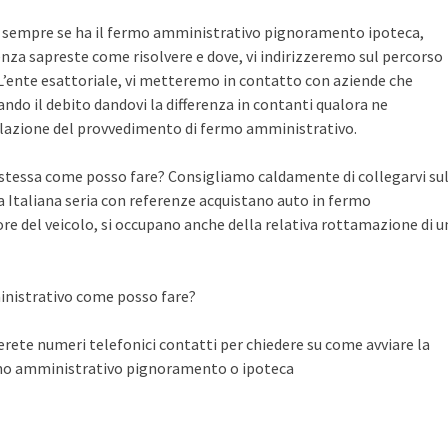
te sempre se ha il fermo amministrativo pignoramento ipoteca,
nza sapreste come risolvere e dove, vi indirizzeremo sul percorso
n L’ente esattoriale, vi metteremo in contatto con aziende che
do il debito dandovi la differenza in contanti qualora ne
llazione del provvedimento di fermo amministrativo.
a stessa come posso fare? Consigliamo caldamente di collegarvi su
Italiana seria con referenze acquistano auto in fermo
ore del veicolo, si occupano anche della relativa rottamazione di u
inistrativo come posso fare?
ete numeri telefonici contatti per chiedere su come avviare la
rmo amministrativo pignoramento o ipoteca