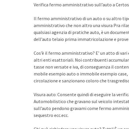
Verifica fermo amministrativo sull’auto a Certosa
Il fermo amministrativo di un auto o su altro ti
amministrativo che non altro una visura Pra rila
qualsiasi agenzia di pratiche auto, è un documento 
dell’auto telaio prima immatricolazione e proven
Cos’è il fermo amministrativo? E’ un atto di var
altri enti esattoriali. Noi contribuenti accumula
tasse non versate e iva, di conseguenza il conten
mobile esempio auto o immobile esempio case, a
circolazione e sanzionano coloro che trasgredisco
Visura auto: Consente quindi di eseguire la verifi
Automobilistico che gravano sul veicolo intestato
sull’auto pendono gravami come fermo amminist
sequestro ecc.ecc.