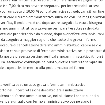
cesso ai dati informatici di aci e p.r.a chiaramente è a pagamento!
sto è di 7,00 circa ma dovrete prepararvi per interminabili attese,
con un costo di 10,00. Vi sono alternative sul web, vari siti on line
r verificare il fermo amministrativo sull’auto con una maggiorazio
i verifica, il problema è che dopo avere eseguito la visura bisogna
 fermo amministrativo o gravame verificare l’esattezza dei dati
’attuale proprietario e da quando, dopo aver effettuato la visura vi
o da eseguire a maggior ragione che l’auto che grava in fermo
ocedura di cancellazione di fermo amministrativo, capire se vi è
avvisato con un preavviso di fermo amministrativo, se la procedura d
la nostra presenza on line, verificafermoamministrativo.it non è
ura lasciandovi comunque nel vuoto, dietro troverete sempre un
cale e operativa in merito alla problematica del fermo
 la verifica se su un auto grava il fermo amministrativo
o nell’interpretazione dei dati oltre a indirizzarvi
blema del fermo amministrativo, noi aiutiamo i contribuenti a
vendere un auto con fermo amministrativo ove ne siano i