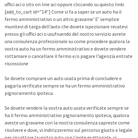
uffici aci o sito on line aci oppure cliccando su questo link
:
[add_to_cart id=”14″] Come si fa a saper se un auto ha il
fermo amministrativo o un altro gravame’ E’ semplice
munitevi di targa dell’auto che dovete ispezionare recatevi
presso gli uffici aci o usufruendo del nostro servizio avrete
una consulenza professionale su come procedere qualora la
vostra auto ha un fermo amministrativo e dovete vendere
rottamare o cancellare il fermo e/o pagare l’agenzia entrate
riscossione
Se dovete comprare un auto usata prima di concludere e
pagarla verificate sempre se ha un fermo amministrativo
pignoramento ipoteca.
Se dovete vendere la vostra auto usata verificate sempre se
ha il fermo amministrativo pignoramento ipoteca, qualora
aveste un gravame con la nostra consulenza sapreste come
risolvere e dove, vi indirizzeremo sul percorso giusto e legale
per riscattare la vostra auto con L’ente esattoriale, vi