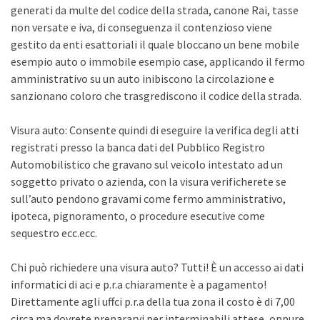
generati da multe del codice della strada, canone Rai, tasse
non versate e iva, di conseguenza il contenzioso viene
gestito da enti esattoriali il quale bloccano un bene mobile
esempio auto o immobile esempio case, applicando il fermo
amministrativo su un auto inibiscono la circolazione e
sanzionano coloro che trasgrediscono il codice della strada.
Visura auto: Consente quindi di eseguire la verifica degli atti
registrati presso la banca dati del Pubblico Registro
Automobilistico che gravano sul veicolo intestato ad un
soggetto privato o azienda, con la visura verificherete se
sull’auto pendono gravami come fermo amministrativo,
ipoteca, pignoramento, o procedure esecutive come
sequestro ecc.ecc.
Chi può richiedere una visura auto? Tutti! È un accesso ai dati
informatici di aci e p.r.a chiaramente è a pagamento!
Direttamente agli uffci p.r.a della tua zona il costo è di 7,00
circa ma dovrete prepararvi per interminabili attese, oppure