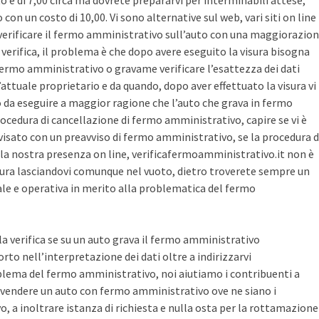
sto è di 7,00 circa ma dovrete prepararvi per interminabili attese,
con un costo di 10,00. Vi sono alternative sul web, vari siti on line
r verificare il fermo amministrativo sull’auto con una maggiorazio
i verifica, il problema è che dopo avere eseguito la visura bisogna
 fermo amministrativo o gravame verificare l’esattezza dei dati
’attuale proprietario e da quando, dopo aver effettuato la visura vi
o da eseguire a maggior ragione che l’auto che grava in fermo
ocedura di cancellazione di fermo amministrativo, capire se vi è
avvisato con un preavviso di fermo amministrativo, se la procedura d
la nostra presenza on line, verificafermoamministrativo.it non è
ura lasciandovi comunque nel vuoto, dietro troverete sempre un
cale e operativa in merito alla problematica del fermo
 la verifica se su un auto grava il fermo amministrativo
o nell’interpretazione dei dati oltre a indirizzarvi
blema del fermo amministrativo, noi aiutiamo i contribuenti a
vendere un auto con fermo amministrativo ove ne siano i
, a inoltrare istanza di richiesta e nulla osta per la rottamazione