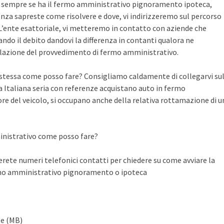
te sempre se ha il fermo amministrativo pignoramento ipoteca,
nza sapreste come risolvere e dove, vi indirizzeremo sul percorso
n L’ente esattoriale, vi metteremo in contatto con aziende che
do il debito dandovi la differenza in contanti qualora ne
llazione del provvedimento di fermo amministrativo.
a stessa come posso fare? Consigliamo caldamente di collegarvi su
Italiana seria con referenze acquistano auto in fermo
ore del veicolo, si occupano anche della relativa rottamazione di u
inistrativo come posso fare?
ete numeri telefonici contatti per chiedere su come avviare la
rmo amministrativo pignoramento o ipoteca
te (MB)