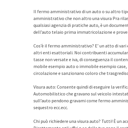
Il fermo amministrativo di un auto o su altro ti
amministrativo che non altro una visura Pra rila
qualsiasi agenzia di pratiche auto, è un documento 
dell’auto telaio prima immatricolazione e proven
Cos’è il fermo amministrativo? E’ un atto di var
altri enti esattoriali. Noi contribuenti accumula
tasse non versate e iva, di conseguenza il conten
mobile esempio auto o immobile esempio case, a
circolazione e sanzionano coloro che trasgredisco
Visura auto: Consente quindi di eseguire la verifi
Automobilistico che gravano sul veicolo intestato
sull’auto pendono gravami come fermo amminist
sequestro ecc.ecc.
Chi può richiedere una visura auto? Tutti! È un ac