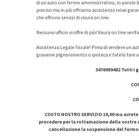
di un auto con fermo amministrativo, in parole br
preciso ma in più offriamo assistenza relae garant
che offrono servizi di visura on line.
Nessuno ufficio vi offre di più! Visura on line ve
Assistenza Legale fiscale! Pima di vendere un au
gravame pignoramento o ipoteca e fatelo fare a 
3476989482 Tutti i 
COS
CO
COSTO NOSTRO SERVIZIO 18,00 ma avrete vi
procedere per la rottamazione della vostra a
cancellazione la sospensione del ferm