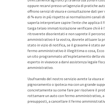
Direttamente agli uffci p.r.a della tua zona il co
oppure recarvi presso un’agenzia di pratiche auto 
offrono servizi di visura e consultazione dati pe
di ¾ euro in più rispetto ai normalissimi canali d
saperla interpretare capire l’ente che applica il
targa telaio immatricolazione verificare chi è è l
ritroverete disorientati e non saprete il percors
amministrativo è la vostra, dovrete attuare la pr
stato in vizio di notifica, se il gravame è stato 
fermo amministrativo è illegittima o cosa, Ecco 
un sito programmato all’espletamento della vis
esperto in vivavoce a darvi assistenza legale fis
amministrativo.
Usufruendo del nostro servizio avrete la visura e
pignoramento o ipoteca ma con un grande support
concretamente su come fare per risolvere il pro
rottamare un auto con fermo amministrativo, a 
presupposti, a cancellare il fermo amministrativo