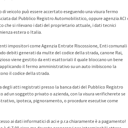
po di veicolo può essere accertato eseguendo una visura fermo
sciata dal Pubblico Registro Automobilistico, oppure agenzia ACI 
che si rilevano i dati del proprietario attuale, i dati tecnici
ienza estera o Italia.
i enti impositori come Agenzia Entrate Riscossione, Enti comunali
ndo debiti generati da multe del codice della strada, canone Rai,
zioso viene gestito da enti esattoriali il quale bloccano un bene
pplicando il fermo amministrativo su un auto inibiscono la
no il codice della strada.
ca degli atti registrati presso la banca dati del Pubblico Registro
 ad un soggetto privato o azienda, con la visura verificherete se
rativo, ipoteca, pignoramento, o procedure esecutive come
cesso ai dati informatici di aci e p.r.a chiaramente è a pagamento!