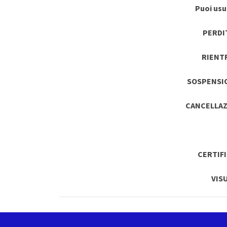
Puoi usuf
PERDI
RIENT
SOSPENSI
CANCELLAZ
CERTIF
VIS