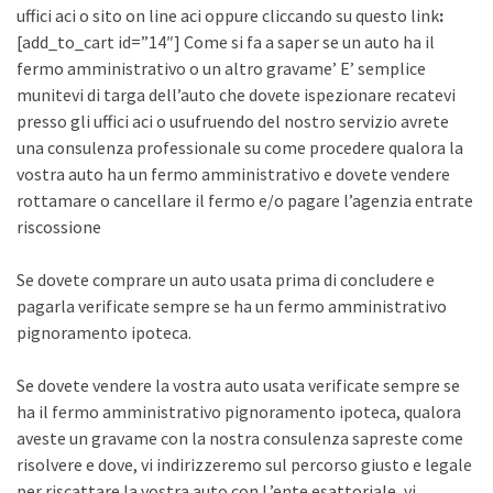
uffici aci o sito on line aci oppure cliccando su questo link
:
[add_to_cart id=”14″] Come si fa a saper se un auto ha il
fermo amministrativo o un altro gravame’ E’ semplice
munitevi di targa dell’auto che dovete ispezionare recatevi
presso gli uffici aci o usufruendo del nostro servizio avrete
una consulenza professionale su come procedere qualora la
vostra auto ha un fermo amministrativo e dovete vendere
rottamare o cancellare il fermo e/o pagare l’agenzia entrate
riscossione
Se dovete comprare un auto usata prima di concludere e
pagarla verificate sempre se ha un fermo amministrativo
pignoramento ipoteca.
Se dovete vendere la vostra auto usata verificate sempre se
ha il fermo amministrativo pignoramento ipoteca, qualora
aveste un gravame con la nostra consulenza sapreste come
risolvere e dove, vi indirizzeremo sul percorso giusto e legale
per riscattare la vostra auto con L’ente esattoriale, vi