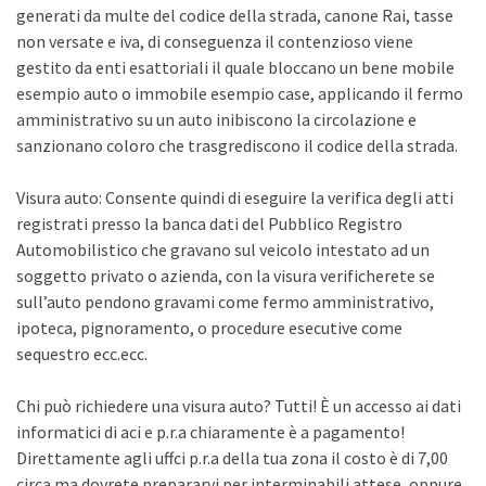
generati da multe del codice della strada, canone Rai, tasse
non versate e iva, di conseguenza il contenzioso viene
gestito da enti esattoriali il quale bloccano un bene mobile
esempio auto o immobile esempio case, applicando il fermo
amministrativo su un auto inibiscono la circolazione e
sanzionano coloro che trasgrediscono il codice della strada.
Visura auto: Consente quindi di eseguire la verifica degli atti
registrati presso la banca dati del Pubblico Registro
Automobilistico che gravano sul veicolo intestato ad un
soggetto privato o azienda, con la visura verificherete se
sull’auto pendono gravami come fermo amministrativo,
ipoteca, pignoramento, o procedure esecutive come
sequestro ecc.ecc.
Chi può richiedere una visura auto? Tutti! È un accesso ai dati
informatici di aci e p.r.a chiaramente è a pagamento!
Direttamente agli uffci p.r.a della tua zona il costo è di 7,00
circa ma dovrete prepararvi per interminabili attese, oppure