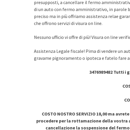
presupposti, a cancellare il fermo amministrativo
di un auto con fermo amministrativo, in parole br
preciso ma in più offriamo assistenza relae garant
che offrono servizi di visura on line.
Nessuno ufficio vi offre di più! Visura on line ve
Assistenza Legale fiscale! Pima di vendere un au
gravame pignoramento o ipoteca e fatelo fare a 
3476989482 Tutti i 
COS
CO
COSTO NOSTRO SERVIZIO 18,00 ma avrete vi
procedere per la rottamazione della vostra a
cancellazione la sospensione del ferm