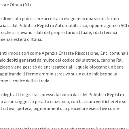
ttore Olona (MI)
po di veicolo può essere accertato eseguendo una visura fermo
sciata dal Pubblico Registro Automobilistico, oppure agenzia ACI 
che si rilevano i dati del proprietario attuale, i dati tecnici
ienza estera o Italia.
i enti impositori come Agenzia Entrate Riscossione, Enti comunali
ndo debiti generati da multe del codice della strada, canone Rai,
zioso viene gestito da enti esattoriali il quale bloccano un bene
pplicando il fermo amministrativo su un auto inibiscono la
no il codice della strada.
ca degli atti registrati presso la banca dati del Pubblico Registro
 ad un soggetto privato o azienda, con la visura verificherete se
rativo, ipoteca, pignoramento, o procedure esecutive come