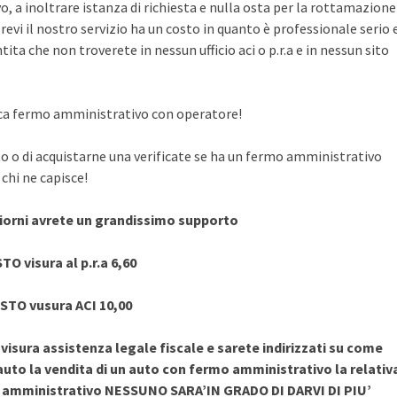
, a inoltrare istanza di richiesta e nulla osta per la rottamazione
evi il nostro servizio ha un costo in quanto è professionale serio 
ita che non troverete in nessun ufficio aci o p.r.a e in nessun sito
rifica fermo amministrativo con operatore!
to o di acquistarne una verificate se ha un fermo amministrativo
chi ne capisce!
giorni avrete un grandissimo supporto
TO visura al p.r.a 6,60
STO vusura ACI 10,00
sura assistenza legale fiscale e sarete indirizzati su come
uto la vendita di un auto con fermo amministrativo la relativ
o amministrativo NESSUNO SARA’IN GRADO DI DARVI DI PIU’