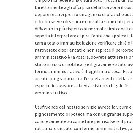
Chi può richiedere una visura auto? Tutti! È un ac
Direttamente agli uffci p.r.a della tua zona il co
oppure recarvi presso un’agenzia di pratiche auto 
offrono servizi di visura e consultazione dati pe
di ¾ euro in più rispetto ai normalissimi canali d
saperla interpretare capire l’ente che applica il
targa telaio immatricolazione verificare chi è è l
ritroverete disorientati e non saprete il percors
amministrativo è la vostra, dovrete attuare la pr
stato in vizio di notifica, se il gravame è stato 
fermo amministrativo è illegittima o cosa, Ecco 
un sito programmato all’espletamento della vis
esperto in vivavoce a darvi assistenza legale fis
amministrativo.
Usufruendo del nostro servizio avrete la visura e
pignoramento o ipoteca ma con un grande support
concretamente su come fare per risolvere il pro
rottamare un auto con fermo amministrativo, a 