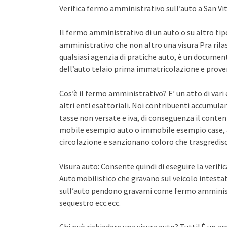
Verifica fermo amministrativo sull’auto a San Vi
Il fermo amministrativo di un auto o su altro ti
amministrativo che non altro una visura Pra rila
qualsiasi agenzia di pratiche auto, è un documento 
dell’auto telaio prima immatricolazione e proven
Cos’è il fermo amministrativo? E’ un atto di var
altri enti esattoriali. Noi contribuenti accumula
tasse non versate e iva, di conseguenza il conten
mobile esempio auto o immobile esempio case, a
circolazione e sanzionano coloro che trasgredisco
Visura auto: Consente quindi di eseguire la verifi
Automobilistico che gravano sul veicolo intestato
sull’auto pendono gravami come fermo amminist
sequestro ecc.ecc.