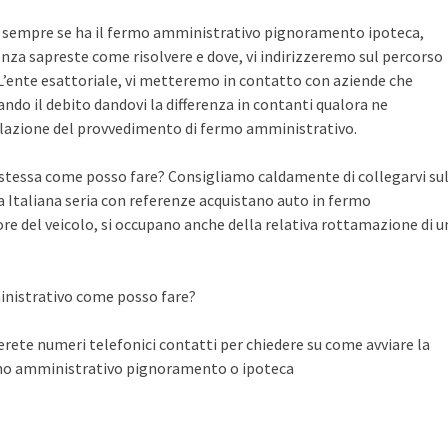
te sempre se ha il fermo amministrativo pignoramento ipoteca,
nza sapreste come risolvere e dove, vi indirizzeremo sul percorso
n L’ente esattoriale, vi metteremo in contatto con aziende che
do il debito dandovi la differenza in contanti qualora ne
llazione del provvedimento di fermo amministrativo.
a stessa come posso fare? Consigliamo caldamente di collegarvi su
Italiana seria con referenze acquistano auto in fermo
ore del veicolo, si occupano anche della relativa rottamazione di u
inistrativo come posso fare?
ete numeri telefonici contatti per chiedere su come avviare la
rmo amministrativo pignoramento o ipoteca