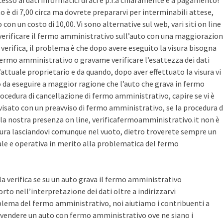
cesso ai dati informatici di aci e p.r.a chiaramente è a pagamento!
sto è di 7,00 circa ma dovrete prepararvi per interminabili attese,
con un costo di 10,00. Vi sono alternative sul web, vari siti on line
r verificare il fermo amministrativo sull’auto con una maggiorazio
i verifica, il problema è che dopo avere eseguito la visura bisogna
 fermo amministrativo o gravame verificare l’esattezza dei dati
’attuale proprietario e da quando, dopo aver effettuato la visura vi
o da eseguire a maggior ragione che l’auto che grava in fermo
ocedura di cancellazione di fermo amministrativo, capire se vi è
avvisato con un preavviso di fermo amministrativo, se la procedura d
la nostra presenza on line, verificafermoamministrativo.it non è
ura lasciandovi comunque nel vuoto, dietro troverete sempre un
cale e operativa in merito alla problematica del fermo
 la verifica se su un auto grava il fermo amministrativo
o nell’interpretazione dei dati oltre a indirizzarvi
blema del fermo amministrativo, noi aiutiamo i contribuenti a
vendere un auto con fermo amministrativo ove ne siano i