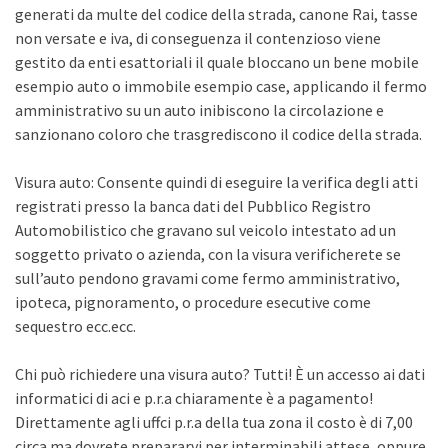
generati da multe del codice della strada, canone Rai, tasse
non versate e iva, di conseguenza il contenzioso viene
gestito da enti esattoriali il quale bloccano un bene mobile
esempio auto o immobile esempio case, applicando il fermo
amministrativo su un auto inibiscono la circolazione e
sanzionano coloro che trasgrediscono il codice della strada.
Visura auto: Consente quindi di eseguire la verifica degli atti
registrati presso la banca dati del Pubblico Registro
Automobilistico che gravano sul veicolo intestato ad un
soggetto privato o azienda, con la visura verificherete se
sull’auto pendono gravami come fermo amministrativo,
ipoteca, pignoramento, o procedure esecutive come
sequestro ecc.ecc.
Chi può richiedere una visura auto? Tutti! È un accesso ai dati
informatici di aci e p.r.a chiaramente è a pagamento!
Direttamente agli uffci p.r.a della tua zona il costo è di 7,00
circa ma dovrete prepararvi per interminabili attese, oppure