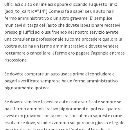
uffici aci o sito on line aci oppure cliccando su questo link
:
[add_to_cart id=”14″] Come si fa a saper se un auto ha il
fermo amministrativo o un altro gravame’ E’ semplice
munitevi di targa dell’auto che dovete ispezionare recatevi
presso gli uffici aci o usufruendo del nostro servizio avrete
una consulenza professionale su come procedere qualora la
vostra auto ha un fermo amministrativo e dovete vendere
rottamare o cancellare il fermo e/o pagare l’agenzia entrate
riscossione
Se dovete comprare un auto usata prima di concludere e
pagarla verificate sempre se ha un fermo amministrativo
pignoramento ipoteca.
Se dovete vendere la vostra auto usata verificate sempre se
ha il fermo amministrativo pignoramento ipoteca, qualora
aveste un gravame con la nostra consulenza sapreste come
risolvere e dove, vi indirizzeremo sul percorso giusto e legale
per riscattare la vostra auto con L’ente esattoriale, vi