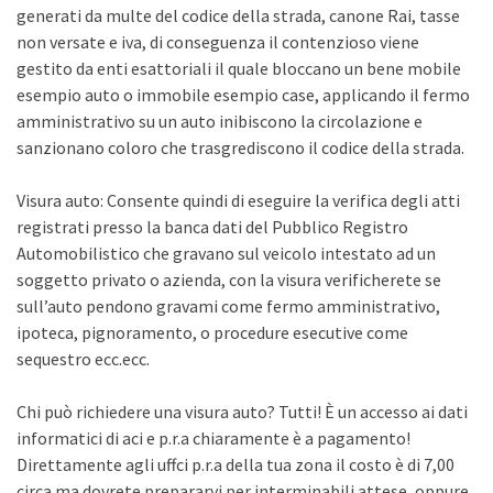
generati da multe del codice della strada, canone Rai, tasse
non versate e iva, di conseguenza il contenzioso viene
gestito da enti esattoriali il quale bloccano un bene mobile
esempio auto o immobile esempio case, applicando il fermo
amministrativo su un auto inibiscono la circolazione e
sanzionano coloro che trasgrediscono il codice della strada.
Visura auto: Consente quindi di eseguire la verifica degli atti
registrati presso la banca dati del Pubblico Registro
Automobilistico che gravano sul veicolo intestato ad un
soggetto privato o azienda, con la visura verificherete se
sull’auto pendono gravami come fermo amministrativo,
ipoteca, pignoramento, o procedure esecutive come
sequestro ecc.ecc.
Chi può richiedere una visura auto? Tutti! È un accesso ai dati
informatici di aci e p.r.a chiaramente è a pagamento!
Direttamente agli uffci p.r.a della tua zona il costo è di 7,00
circa ma dovrete prepararvi per interminabili attese, oppure