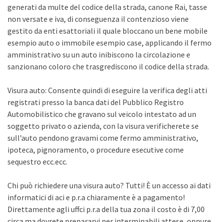
generati da multe del codice della strada, canone Rai, tasse
non versate e iva, di conseguenza il contenzioso viene
gestito da enti esattoriali il quale bloccano un bene mobile
esempio auto o immobile esempio case, applicando il fermo
amministrativo su un auto inibiscono la circolazione e
sanzionano coloro che trasgrediscono il codice della strada.
Visura auto: Consente quindi di eseguire la verifica degli atti
registrati presso la banca dati del Pubblico Registro
Automobilistico che gravano sul veicolo intestato ad un
soggetto privato o azienda, con la visura verificherete se
sull’auto pendono gravami come fermo amministrativo,
ipoteca, pignoramento, o procedure esecutive come
sequestro ecc.ecc.
Chi può richiedere una visura auto? Tutti! È un accesso ai dati
informatici di aci e p.r.a chiaramente è a pagamento!
Direttamente agli uffci p.r.a della tua zona il costo è di 7,00
circa ma dovrete prepararvi per interminabili attese, oppure