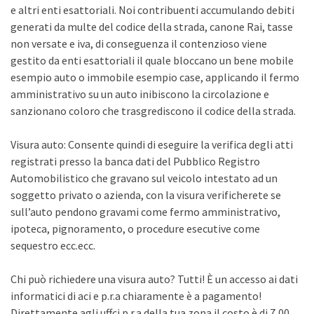
e altri enti esattoriali. Noi contribuenti accumulando debiti
generati da multe del codice della strada, canone Rai, tasse
non versate e iva, di conseguenza il contenzioso viene
gestito da enti esattoriali il quale bloccano un bene mobile
esempio auto o immobile esempio case, applicando il fermo
amministrativo su un auto inibiscono la circolazione e
sanzionano coloro che trasgrediscono il codice della strada.
Visura auto: Consente quindi di eseguire la verifica degli atti
registrati presso la banca dati del Pubblico Registro
Automobilistico che gravano sul veicolo intestato ad un
soggetto privato o azienda, con la visura verificherete se
sull’auto pendono gravami come fermo amministrativo,
ipoteca, pignoramento, o procedure esecutive come
sequestro ecc.ecc.
Chi può richiedere una visura auto? Tutti! È un accesso ai dati
informatici di aci e p.r.a chiaramente è a pagamento!
Direttamente agli uffci p.r.a della tua zona il costo è di 7,00